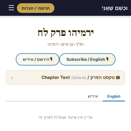
☰
וּכְשֵׁם שֶׁאֲנִי
תרומה / חברות
Skip
to
ירמיהו פרק לח
content
תנ"ך
נביאים
ירמיהו
◂
◂
🎙 Subscribe / English
🎙 הירשם / אידיש
›
📖 טקסט הפרק / Chapter Text
(Sefaria)
English
אידיש
עדיין אין שיעור אנגלית לפרק זה