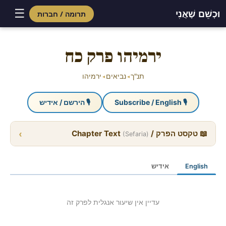
☰
וּכְשֵׁם שֶׁאֲנִי
תרומה / חברות
Skip
to
ירמיהו פרק כח
content
תנ"ך
נביאים
ירמיהו
◂
◂
🎙 Subscribe / English
🎙 הירשם / אידיש
›
📖 טקסט הפרק / Chapter Text
(Sefaria)
English
אידיש
עדיין אין שיעור אנגלית לפרק זה