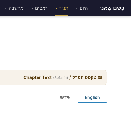
וּכְשֵׁם שֶׁאֲנִי
היום
תנ"ך
רמב"ם
מחשבה
📖 טקסט הפרק / Chapter Text
(Sefaria)
English
אידיש