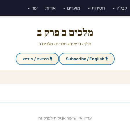
קבלה
חסידות
מועדים
אודות
עוד
מלכים ב פרק ב
תנ"ך
נביאים
מלכים
מלכים ב
◂
◂
◂
🎙 Subscribe / English
🎙 הירשם / אידיש
עדיין אין שיעור אנגלית לפרק זה