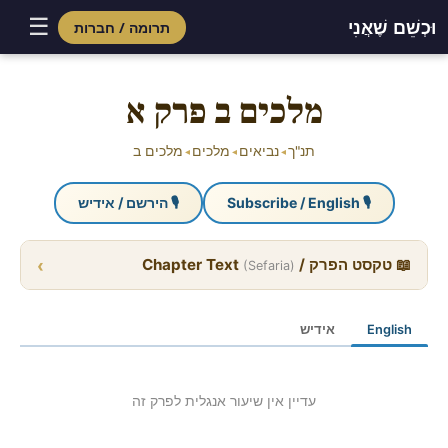
☰
וּכְשֵׁם שֶׁאֲנִי
תרומה / חברות
Skip
to
מלכים ב פרק א
content
תנ"ך
נביאים
מלכים
מלכים ב
◂
◂
◂
🎙 Subscribe / English
🎙 הירשם / אידיש
›
📖 טקסט הפרק / Chapter Text
(Sefaria)
English
אידיש
עדיין אין שיעור אנגלית לפרק זה