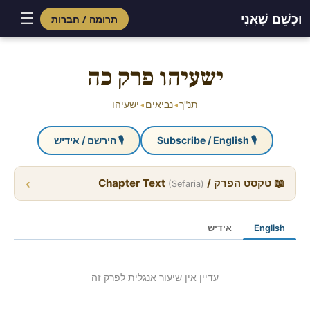
☰
וּכְשֵׁם שֶׁאֲנִי
תרומה / חברות
Skip
to
ישעיהו פרק כה
content
תנ"ך
נביאים
ישעיהו
◂
◂
🎙 Subscribe / English
🎙 הירשם / אידיש
›
📖 טקסט הפרק / Chapter Text
(Sefaria)
English
אידיש
עדיין אין שיעור אנגלית לפרק זה