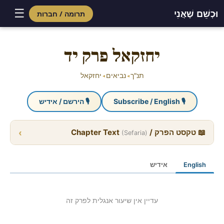
☰
וּכְשֵׁם שֶׁאֲנִי
תרומה / חברות
Skip
to
יחזקאל פרק יד
content
תנ"ך
נביאים
יחזקאל
◂
◂
🎙 Subscribe / English
🎙 הירשם / אידיש
›
📖 טקסט הפרק / Chapter Text
(Sefaria)
English
אידיש
עדיין אין שיעור אנגלית לפרק זה