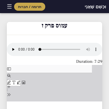
☰
וּכְשֵׁם שֶׁאֲנִי
תרומה / חברות
Skip
to
עמוס פרק ז
content
Duration: 7:29