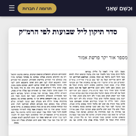
☰
וּכְשֵׁם שֶׁאֲנִי
תרומה / חברות
Skip
to
סדר תיקון ליל שבועות לפי הרמ״ק
content
מספר אור יקר פרשת אמור