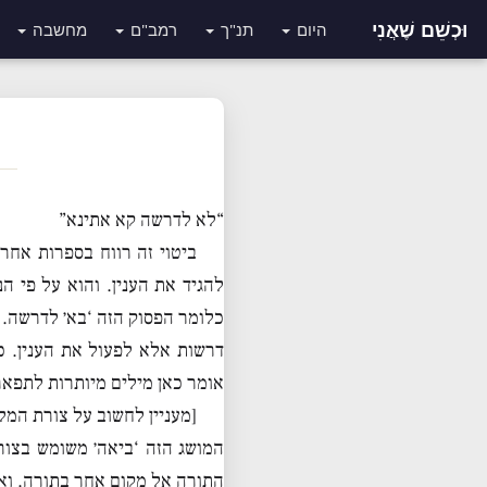
וּכְשֵׁם שֶׁאֲנִי
היום
תנ"ך
רמב"ם
מחשבה
“לא לדרשה קא אתינא”
ביטוי זה רווח בספרות אחר
להגיד את הענין. והוא על פי 
כלומר הפסוק הזה ‘בא׳ לדרשה. 
דרשות אלא לפעול את הענין. כ
אומר כאן מילים מיותרות לתפאר
[מעניין לחשוב על צורת המ
המושג הזה ‘ביאה׳ משומש בצור
התורה אל מקום אחר בתורה. ואח