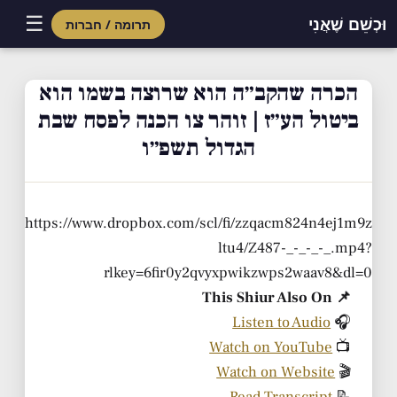
☰
וּכְשֵׁם שֶׁאֲנִי
תרומה / חברות
Skip
to
הכרה שהקב״ה הוא שרוצה בשמו הוא
content
ביטול הע״ז | זוהר צו הכנה לפסח שבת
הגדול תשפ״ו
https://www.dropbox.com/scl/fi/zzqacm824n4ej1m9z
ltu4/Z487-_-_-_-_.mp4?
rlkey=6fir0y2qvyxpwikzwps2waav8&dl=0
📌 This Shiur Also On
Listen to Audio
🎧
Watch on YouTube
📺
Watch on Website
🎬