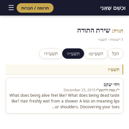
☰
וּכְשֵׁם שֶׁאֲנִי
תרומה / חברות
Skip
to
שירת התורה
תגית:
content
1 רשומות · תשע״ו
הכל
תשע״ט
תשע״ו
תשע״ד
1
1
2
תשע״ו
ויחי יעקב
י"ג טבת ה'תשע"ו
·
December 25, 2015
What does being alive feel like? What does being dead taste
like? Hair freshly wet from a shower A kiss on meaning lips
or shoulders. Discovering your toes…