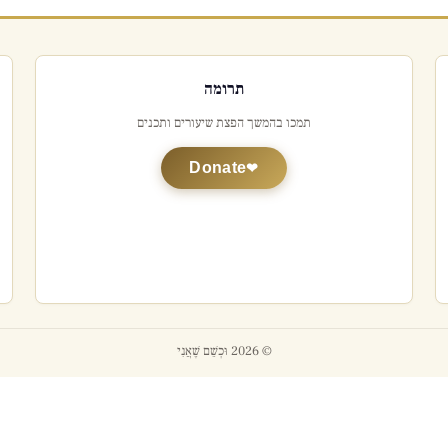
תרומה
תמכו בהמשך הפצת שיעורים ותכנים
Donate
© 2026 וּכְשֵׁם שֶׁאֲנִי