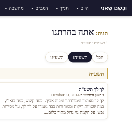
וּכְשֵׁם שֶׁאֲנִי
היום
תנ"ך
רמב"ם
מחשבה
אתה בחרתנו
תגית:
1 רשומות · תשע״ה
הכל
תשע״ה
תשע״ג
1
1
תשע״ה
לך לך תשע"ה
ז' חשון ה'תשע"ה
·
October 31, 2014
לך לך מארצך וממולדתך ומבית אביך. כמה קיטש, כמה בנאלי,
כמה שטויות ריקות וממוחזרות כבר נאמרו על לך לך, על מסירות
נפש, על הקמת גוי גדול מתוך כלום,…