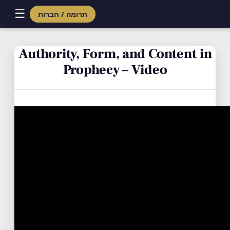
☰
תרומה / חברות
Skip
to
Authority, Form, and Content in
content
Prophecy – Video