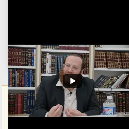
Languages
›
English
Shmone Prakim English
Post Type
›
Youtube
בית המדרש עיון למחשבה
›
סוגיות
›
שמונה פרקים
›
שמונה פרקים פרק
ד
Tags:
SPE056
Published:
May 28, 2026
הרשם לרשימת אימייל שבועי