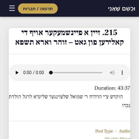
☰
וּכְשֵׁם שֶׁאֲנִי
תרומה / חברות
Skip
to
215. זיין א פיינשמעקער אויף די
content
קאלירען פון גאט – זוהר וארא תשפא
Duration: 43:37
הוקדש ע״י הרה״ח ר׳ שמואל שלעזינגער שליט״א לרגל הולדת
נכדו
Post Type
›
Audio