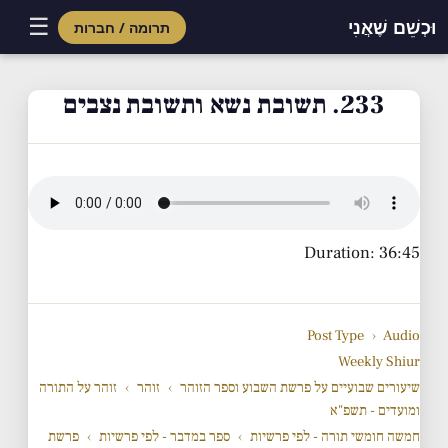
☰
וּכְשֵׁם שֶׁאֲנִי
תרומה / חברות
Skip
to
233. תשובת נשא ותשובת נצבים
content
Duration: 36:45
Post Type
›
Audio
Weekly Shiur
שיעורים שבועיים על פרשת השבוע וספר הזוהר
›
זוהר
›
זוהר על התורה
ומועדים - תשפ"א
חמשה חומשי תורה - לפי פרשיות
›
ספר במדבר - לפי פרשיות
›
פרשת