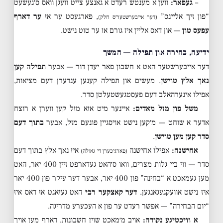
–
געפאר:
ווען א מענטש רעדט א גאנצע צייט וועגן וואס ס׳געשעט
“פון זיך אליינס”
, פארגעסט ער אז
ער דארף
(דער אייבערשטער׳ס חלק)
עפעס טון
— און דאס אליין איז גורם אז ער טוט נישט.
ידיעה, בחירה און תפילה — המשך
דער אייבערשטער האט א חשבון פאר יעדן דור — אבער
תפילה קען
נאך אלץ טוישן
. מעשים און תפילה קענען ענדערן דעם מציאות,
אפילו אינערהאלב דעם פעסטגעשטעלטן סדר.
משל פון מזל מאדים:
איינער מיט אזא מזל קען ווערן א רוצח
אדער א שוחט — מ׳קען נישט אויסגיין פונעם מזל, אבער
בתוך דעם
סדר קען מען טוישן
.
אחישנה:
אפילו אחישנה
איז נאך אלץ בתוך דעם
(פארגיכערן די גאולה)
סדר — ווי ביי גלות מצרים, וואו ס׳האט געדארפט זיין 400 יאר, האט
מען געמאכט א “בחינה” פון 400 יאר, אבער דער עיקר פון 400 יאר
איז נישט אוועקגעגאנגען.
דער קאצקער רבי
האט געזאגט אז דאס איז
“יום הבחירה” — אפשר רעדט ער פון א העכערע מדריגה.
א וויכטיגע נקודה:
אויב מ׳מאכט שוין חשבונות, דארף מען אויך