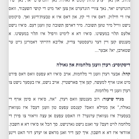
גלות, און נאך יעדע גלות קומט א גאולה. נאך הונדערט יאר, נאך פיר
הונדערט יאר, נאך צוויי הונדערט און צען יאר מיט די קושי השעבוד, וואס
איז די חילוק. דאס איז די קץ, און דאס איז א טבעות׳דיגע זאך. ס׳קומט
נישט ווייל מיר טוען תשובה. מיר דארפן תשובה טון וועגן דעם. ס׳איז נישט
אלעס תלוי במעשינו. ס׳איז דא א לימיט וויפיל איז תלוי במעשינו. א
מענטש קען זיין דער גרעסטער צדיק, אליבא דהייתי דאמרינן גייט ער
שטארבן, יא? אבער…
דיסקוסיע: רעדן וועגן מלחמות און גאולה
קהל:
אבער רעדן וועגן די מלחמות, אויב ס׳איז דא עפעס וואס דאס פירט
מיט אונז אויף למעשה, קען איך פארשטיין. אויב נישט, איז בעסער נישט צו
רעדן וועגן די מלחמות.
מגיד שיעור:
רוב מענטשן וואס רעדן, “אה, ס׳איז א סימן אויף די
גאולה,” און ממילא וואס? קענסט עפעס טון וועגן דעם? איז געווארן
בעסער? איז געווארן ערגער? דו האסט עפעס אן עצה וויאזוי צו פירן די
מלחמה לויט דעם? ער זאגט נישט גארנישט. סך הכל אז ס׳איז דא א חשבון.
אוודאי איז דא א חשבון. איך קען דיר זאגן מראש אז יעדע דור האט זיינע