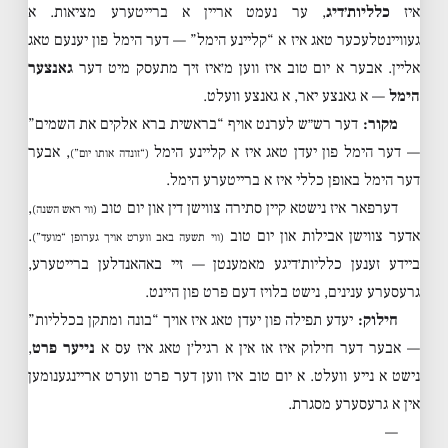
איז
כלליות׳דיג
, ער נעמט אריין א ברייטערע מציאות. א
געוויינטלעכער טאג איז א “קליינע הימל” — דער הימל פון יענעם טאג
אליין. אבער א יום טוב איז ווען מ׳איז זיך מתעסק מיט דער
גאנצער
הימל
— א גאנצע יאר, א גאנצע וועלט.
מקור:
דער רש״ש לערנט אויף “בראשית ברא אלקים את השמים”
— דער הימל פון יעדן טאג איז א קליינע הימל
, אבער
(“זונדה אותו יום”)
דער הימל באופן כללי איז א ברייטערע הימל.
דערפאר איז נישטא קיין סתירה צווישן דין און יום טוב
,
(ווי ראש השנה)
אדער צווישן אבילות און יום טוב
.
(ווי תשעה באב ווערט אויך גערופן “מועד”)
ביידע זענען כלליות׳דיגע מאמענטן — זיי באהאנדלען ברייטערע,
גרעסערע ענינים, נישט בלויז דעם פרט פון היינט.
חילוק:
יעדע תפילה פון יעדן טאג איז אויך “בונה ומתקן בכלליות”
— אבער דער חילוק איז אז אין א רגיל׳ן טאג איז עס א
נייער פרט
,
נישט א נייע וועלט. א יום טוב איז ווען דער פרט ווערט אריינגענומען
אין א גרעסערע מסגרת.
—