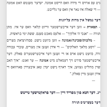
גיט עס ארויס די מידה וואס הייסט אמונה. יעדער מענטש האט אמונה
— די שאלה איז נאר אין וואס ער גלייבט.
דער נמשל אין מדות עליונות
–
תפארת
= ווען דער אייבערשטער ווייזט קלאר וואס ער איז. מתן
תורה — “אנכי ה׳ אלקיך” — אלעס מאכט סענס. ששת ימי בראשית.
–
מלכות/שכינה/אמונה
= ווען מ׳זעט נישט. פסח/יציאת מצרים
— “ויסע מלאך האלקים” — די אידן זענען אין מצרים, עובדי עבודה
זרה, ס׳זעט נישט אויס אז זיי זענען דער אייבערשטער׳ס פאלק. דער
אייבערשטער פירט זיך דעמאלט מיט
אמונה
— ער זאגט: “איך האב
שוין מחליט געווען, איך דארף נישט יעדן טאג איבערדן פארוואס די
אידן זענען מיין פאלק.”
—
יג. דער חטא פון מפריד זיין — דער פראקטישער טייטש
דער בעש״ט׳ס תורה