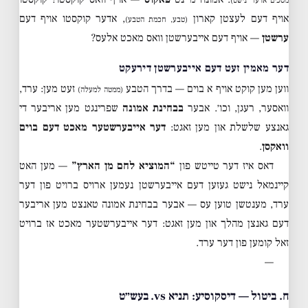
מסכים אדער נישט)
אויף דעם לעצטן קארון
, אדער קוקסטו אויף דעם
(טבע, חכמת הטבע)
ערשטן
— אויף דעם אייבערשטן וואס מאכט אלעס?
דער מאמין זעט דעם אייבערשטן דירעקט
ווען מען קוקט אויף א בוים — בדרך הטבע
זעט מען: ערד,
(ממטה למעלה)
וואסער, רעגן, וכו׳. אבער
בבחינת אמונה
שפרינגט מען אריבער די
גאנצע שלשלת און מען זאגט:
דער אייבערשטער מאכט דעם בוים
וואקסן
.
דאס איז דער טייטש פון
“המוציא לחם מן הארץ”
— מען האט
קיינמאל נישט געזען דעם אייבערשטן נעמען ארויס ברויט פון דער
ערד, מענטשן טוען עס — אבער בבחינת אמונה טאנצט מען אריבער
דעם גאנצן מהלך און מען זאגט: דער אייבערשטער מאכט אז ברויט
זאל קומען פון דער ערד.
—
ח. ביטול — דיסקוסיע: תניא vs. בעש״ט