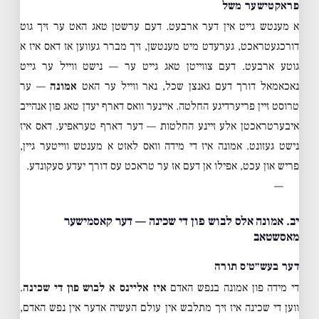
פראקטישער משל
א מענטש גייט אין דער ארבעט. דעם ערשטן טאג האט ער זיך גוט
דורכגעטראכט, גערעדט מיט מענטשן, זיך מברר געווען אז דאס איז א
גוטע ארבעט. דעם צווייטן טאג גייט ער — נישט ווייל ער גייט
נאכאמאל דורך דעם גאנצן שכל, נאר ווייל ער האט
אמונה
— ער
טרוסט זיין פריערדיגע החלטה. איינער וואס דארף יעדן טאג פון אנהייב
איבערטראכטן אלע זיינע החלטות — דער דארף טעראפיע. דאס איז
נישט געזונט. אמונה איז די מידה וואס לאזט א מענטש ווייטער גיין,
פריש און עכט, אפילו אן דעם אז ער טראכט עס דורך יעדע סעקונדע.
—
יב. אמונה אלס לבוש פון די שכינה — דער קאסמישער
מאסשטאב
דער בעש״ט׳ס תורה
די מידה פון אמונה בנפש האדם
איז אליינס א לבוש פון די שכינה
.
ווען די שכינה איז זיך מתלבש אין עולם העשיה אדער אין נפש האדם,