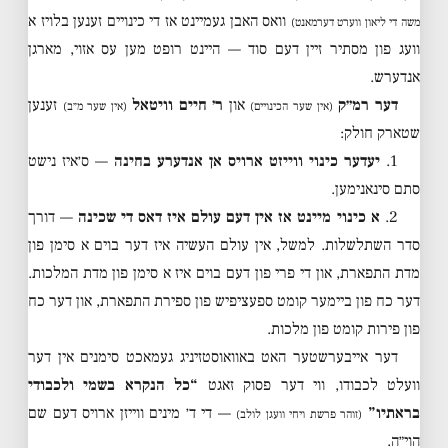
וואס האבן געמיינט אז די כינויים זענען בלויז א
משה די ליאון ווערט דערמאנט)
וועג פון מסתיר זיין דעם סוד — היינט רופט מען עס אזוי, מארגן
אנדערש.
דער רמ״ק
און
ר׳ חיים וויטאל
זענען
(אין שער הכינויים)
(אין שער מ״ב)
שטארק חולק:
1.
יעדער כינוי ווייזט ארויס אן אנדערע בחינה
— ס׳איז נישט
סתם סינאנימען.
2.
א כינוי מיינט אז אין דעם עולם איז דאס די שכינה
— דורך
סדר השתלשלות. למשל, אין עולם העשיה איז דער בוים א סימן פון
מדת התפארת, און די פרי פון דעם בוים איז א סימן פון מדת המלכות.
דער כח פון ביימער קומט ספעציפיש פון ספירת התפארת, און דער כח
פון פירות קומט פון מלכות.
דער אייבערשטער האט באוואוסטזיניג געמאכט סימנים אין דער
וועלט לכבודו, ווי דער פסוק זאגט
“כל הנקרא בשמי ולכבודי
בראתיו”
— די ד׳ מינים ווייזן ארויס דעם שם
(זוהר פרשת ויחי וועגן לולב)
הוי״ה.