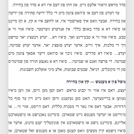
סדר מראש וויאזוי אלעס גייט. און חוץ פון דעם איז דא א סדר פון בחירה.
ער רעדט פון דעם אז ס׳האט צוטון מיט די כלל ידיעה סתירה פון ידיעה
און בחירה. אבער וואס איך פארשטיי איז, אז לחשב איז א קץ, א קץ מיינט
אז ס׳איז דא א סדר באופן כללי. אין אנדערע ווערטער, ס׳איז אזוי ווי א
טבע, ס׳איז אזוי ווי א טבע׳דיגע זאך. ס׳איז דא… יעדע זיבעציג יאר טוישט
זיך די מלכות, איך ווייס, אדער יעדע פופציג יאר, אדער יעדע שמיטה,
יעדע… ס׳איז דא סדרים. ס׳איז ניכר אז ס׳האט זייער אסאך צוטון מיט
שמיטה. די פרשה זאגט אז שמיטה… ס׳איז דא א גאנצע תורה פון שמיטה׳ס
פון די מקובלים, דניאל, שבעים שבועות, אלע מיני אזעלכע חשבונות.
משל פון א מענטש — קץ און בחירה
יעצט, דאס איז אזוי ווי קבוע מראש. דאס קען מען וויסן, און ווען מ׳איז
געווען א ברייטערער, האט מען געקענט וויסן וואס גייט זיין עד סוף כל
הדורות. אבער דאס איז נאר די מסגרת כללית. דאס הייסט, אזוי ווי… אז
מ׳ווייסט אז יעדער מענטש גייט שטארבן. ס׳מיינט נאכנישט אז מ׳שטארבט
אליינס, ס׳מיינט נישט אז מ׳שטארבט אין פונקטליך יענע מינוט, אדער אז
ס׳איז נישטא קיין מעשים וואס קענען מאכן אז א מענטש זאל שטארבן, אז