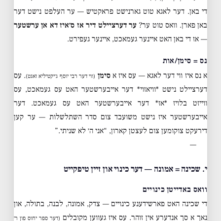
די באן. דער לאגא טוט גארנישט פראקטיש — ער העלפט נישט דער
באן פארן. וואס טוט ער?
ער דערציילט דיר אז ס׳איז דא אן ערשטער
— אז די באן האט איינער געמאכט, איינער געפירט.
נס = סימן/אות
א נס איז ווי דער לאגא — עס איז א
סימן
. עס
(ווי דער רבי יוסף ג׳יקטיליא זאגט)
דערציילט נישט *וויאזוי* דער אייבערשטער האט עס געמאכט, עס
ווייזט בלויז *אז* דער אייבערשטער האט עס געמאכט. דער
אייבערשטער איז נישט משועבד צום סדר השתלשלות — ער קען
דירעקט צוקומען צום לעצטן קארון, “אני ה׳ לא שניתי.”
—
י. שכינה = אמונה — דער כינוי און זיין טיפקייט
וואס באדייטן כינויים
די שכינה האט פארשידענע כינויים — צדק, אמונה, לבנה, בתולה, און
נאך א סך אנדערע אין זוהר. עס איז געווען מקובלים
(דער ספר יחוס פון ר׳