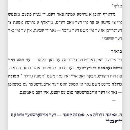
אלוף”
מ׳דארף האבן א גרויסע אמונה פאר דעם. די נטיה פונעם מענטש
איז צו מיינען אז
ער
איז דער וואס רעדט. מ׳דארף א גרויסע אמונה צו
דערגרייכן אז ער איז נישט דער מדבר — נאר די שכינה, און ער איז נאר
דער שושבין.
ביאור
ביי איינעם וואס דאוונט פון סידור איז עס דאך קלאר —
ער האט דאך
נישט געמאכט די ווערטער
. דער סידור קומט פון אנשי כנסת הגדולה,
פון רוח הקודש. אבער דאס אליין איז נאך נישט “אמונה גדולה.”
אמונה
גדולה
מיינט נישט נאר אז אמאל האט דער אייבערשטער עס באשאפן
— נאר אז
דער אייבערשטער טוט עס יעצט, אין דעם מאמענט
.
—
ה. אמונה גדולה vs. אמונה קטנה — דער אייבערשטער טוט עס
**יעצט**