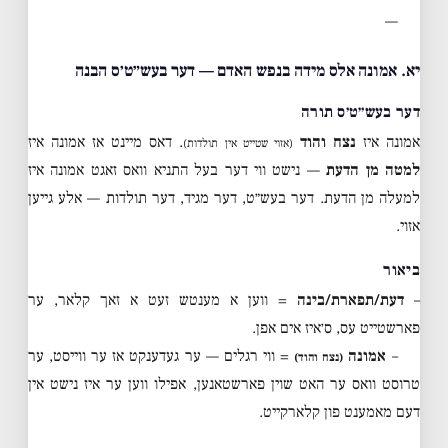
—
יא. אמונה אלס מידה בנפש האדם — דער בעש״ט׳ס הבנה
דער בעש״ט׳ס תורה
אמונה איז
נצח והוד
. דאס מיינט אז אמונה איז
(אזוי שטייט אין תולדות)
למטה מן הדעת
— נישט ווי דער בעל התניא וואס זאגט אמונה איז
למעלה מן הדעת. דער בעש״ט, דער מגיד, דער תולדות — אלע גייען
אזוי.
ביאור
–
דעת/תפארת/בינה
= ווען א מענטש זעט א זאך קלאר, ער
פארשטייט עס, ס׳איז אים אפן.
–
אמונה
= ווי רגלים — ער געדענקט אז ער ווייסט, ער
(נצח והוד)
טרוסט וואס ער האט שוין פארשטאנען, אפילו ווען ער איז נישט אין
דעם מאמענט פון קלארקייט.