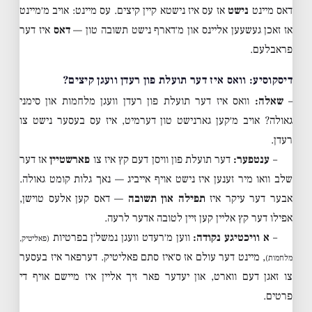
דאס מיינט
נישט
אז עס איז נישטא קיין קיצים. עס מיינט: אויב מ׳מיינט
אז זאכן געשעען אליינס און מ׳דארף נישט תשובה טון —
דאס
איז דער
פראבלעם.
דיסקוסיע: וואס איז דער תועלת פון רעדן וועגן קיצים?
–
שאלה:
וואס איז דער תועלת פון רעדן וועגן מלחמות און סימני
גאולה? אויב מ׳קען גארנישט טון דערמיט, איז עס בעסער נישט צו
רעדן.
–
ענטפער:
דער תועלת פון וויסן דעם קץ איז צו
פארשטיין
אז דער
שלב וואו מיר זענען איז נישט אויף אייביג — נאך גלות קומט גאולה.
אבער דער עיקר איז
תפילה און תשובה
— דאס קען אלעס טוישן,
אפילו דער קץ אליין קען זיין לטובה אדער לרעה.
–
א וויכטיגע נקודה:
ווען מ׳רעדט וועגן נמשל׳ן בפרטיות
(פאליטיק,
, מיינט דער עולם אז ס׳איז סתם פאליטיק. דערפאר איז בעסער
מלחמות)
צו זאגן דעם ווארט, און יעדער פאר זיך אליין איז מיישם אויף די
פרטים.