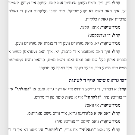
קהל:
ניין, ניין, ס׳איז געווען אינמיטן אזא קאט. עפעס איז געווען. לאמיר
זען, איך האב נישט דא יענע שטיקל. מיר האבן געלערנט וועגן די גאולה
פרטיות און גאולה כלליות.
מגיד שיעור:
אהא, אקעי.
קהל:
דו געדענקסט?
מגיד שיעור:
יא. ס׳איז גערעדט וועגן די ד׳ כוסות איז גערעדט וועגן.
קהל:
איך האב געמאכט א ד׳ כוסות, יא. איך האב געטראפן כמעט א
מפרש אויפן בעל שם טוב וואס זאגט נישט ממש, ס׳האט נישט געשטימט
ממש מיט מיינע פיר, אבער בערך. איך דארף עס טרעפן.
דער גר״א׳ס שיטה אויף ד׳ לשונות
קהל:
א רבוידי, די גרויסע חידוש איז אז דער גר״א זאגט אז
“וגאלתי”
איז
די צווייטע פיר,
“ולקחתי”
איז א טעות סופר פון די מדרש.
מגיד שיעור:
אז וואס?
קהל:
דאס איז א פלא׳דיגע גר״א, איך ווייס נישט פארוואס.
מגיד שיעור:
וואס הייסט די צווייטע פיר?
קהל:
ער זאגט
“וגאלתי”
איז צוויי,
“ולקחתי”
איז נישט דא אין די ד׳