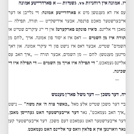
יז. אמונה אין רוחניות vs. גשמיות — א פארדרייטע אמונה
עס איז דא מענטשן מיט א
פארדרייטע אמונה
: זיי גלייבן אז דער
אייבערשטער מאכט פרנסה, אבער אידישקייט — תורה, תפילה —
מאכן זיי אליינס.
ס׳איז פונקט פארקערט!
אין די י״ג עיקרים שטייט אז
תורה איז מן השמים
— דאס איז א יסוד פון אמונה. אויך „לחם מן
השמים” שטייט, אבער דאס איז נישט פון די עיקרי אמונה. און דאך
מיינען מענטשן: לחם — מן השמים, אבער תורה — „איך האב עס
אליינס געמאכט.”
די תפילה איז אויך מן השמים — די תפילה איז די
שכינה.
—
יח. דער משכן — דער משל פאר׳ן מענטש
ביי דער משכן שטייט אלע מאל
„כאשר צוה ה׳ את משה”
— נישט
„איך האב געמאכט”, נאר
דער אייבערשטער האט געהייסן מאכן
,
דער אייבערשטער האט געמאכט דעם משכן. דער אייבערשטער קען
נאר וואוינען אין א פלאץ וואס ער אליינס האט געמאכט
.