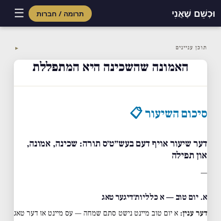
☰
וּכְשֵׁם שֶׁאֲנִי
תרומה / חברות
Skip
to
תוכן עניינים
▼
content
האמונה שהשכינה היא המתפללת
סיכום השיעור 📋
דער שיעור אויף דעם בעש״ט׳ס תורה: שכינה, אמונה,
און תפילה
—
א. יום טוב — א כלליות׳דיגער טאג
דער ענין:
א יום טוב מיינט נישט סתם שמחה — עס מיינט אז דער טאג