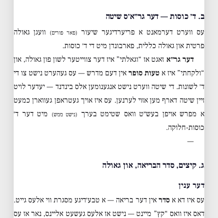
ב. ד׳ כוסות — דער גר״א׳ס שיטה
עס ווערט דערמאנט א פריערדיגער שיעור
וועגן גאולה
(פאר פורים)
פרטית און גאולה כללית, פארבונדן מיט די ד׳ כוסות.
דער גר״א
זאגט אז “וגאלתי” איז דער צווייטער לשון פון גאולה, און
“ולקחתי” איז א
טעות סופר
אין דעם מדרש — עס געהערט נישט צו די
ד׳ לשונות. די שיטה ווערט נישט אנגענומען אלס בינדנד — יעדער לויט
זיין שיטה דארף מען אזוי לערנען. עס איז אויך געטראפן געווארן כמעט
א מפרש אויפן בעש״ט וואס שטימט בערך
מיט דער ד׳
(נישט ממש)
כוסות-חלוקה.
—
ג. קיצים, סדר הבריאה, און גאולה
דער ענין
עס איז דא א
סדר
אין דער בריאה — א טבע׳דיגע מסגרת ווי אלעס גייט.
דאס איז וואס “קץ” מיינט — נישט אז אלעס געשעט אליינס, נאר אז עס