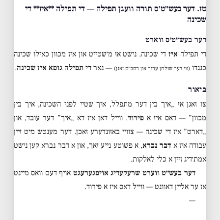
טז. דער בעש״ט׳ס תורה וועגן תפילה — די תפילה **איז** די
שכינה
דער בעש״ט׳ס ווארט
די תפילה
איז
די שכינה. נישט אז מ׳שטייט און איז מכוון כאילו שכינה
כנגדו
— נאר
די תפילה גופא איז שכינה
.
(ווי דער שולחן ערוך און רמב״ם זאגן)
ביאור
צו זאגן אז „איך בין דער מתפלל, איך שטיי לפני השכינה, איך בין
מכוון” — דאס איז א
פירוד
. ווייל דאן איז דא „איך” דער עובד, און
„דארט” איז די שכינה — צוויי באזונדערע זאכן. דער מענטש מיט זיין
עבודה איז א
דבר נברא
, א פשוטע נייע זאך, און א דבר נברא קען נישט
אמת׳דיג זיין א כלי לאלקות.
דער בעש״ט ווערט שרעקעדיג אויפגערעגט
אויף דעם וואס מיינט
אז ער אליין דאוונט — ווייל דאס איז א פירוד.
—