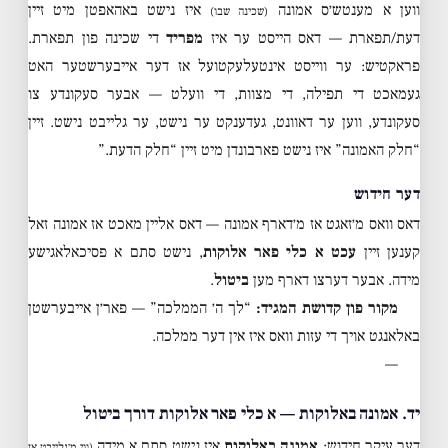
ווען א מענטש׳ס אמונה
איז נישט באהאפטן מיט זיין
(שכינה שבו)
דעת/תפארת — דאס הייסט ער איז
מפריד
די שכינה פון תפארת.
פראקטיש: ער ווייסט אינטעלעקטועל אז דער אייבערשטער האט
געמאכט די תפילה, די מצוות, די וועלט — אבער סעקונדע צו
סעקונדע, ווען ער דאוונט, געדענקט ער נישט, ער גלייבט נישט. זיין
“חלק האמונה” איז נישט פארבונדן מיט זיין “חלק הדעת.”
דער חידוש
דאס וואס מ׳זאגט אז מ׳דארף אמונה — דאס אליין מאכט אז אמונה זאל
קענען זיין
עכט א כלי פאר אלוקות
, נישט סתם א פסיכאלאגישע
מידה. אבער דערצו דארף מען
ביטול
.
מקור פון קדושת המגיד:
“לך ה׳ הממלכה” — פאר׳ן אייבערשטן
באלאנגט אויך די עזות וואס איז אין דער ממלכה.
—
יד. אמונה באלוקות — א כלי פאר אלוקות דורך ביטול
דער עיקר חידוש:
אמונה באלוקות
איז נישט סתם א מידה
(ווי מ׳גלייבט אז