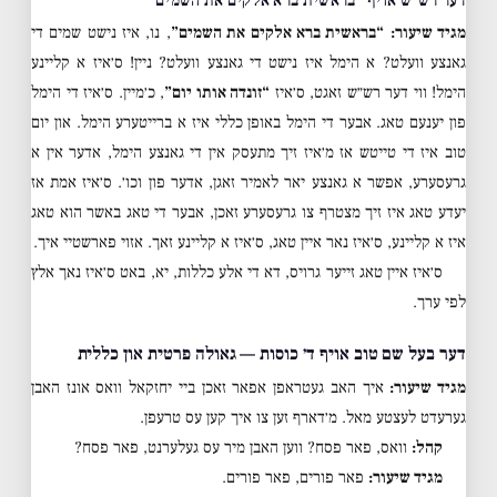
דער רש״ש אויף “בראשית ברא אלקים את השמים”
מגיד שיעור:
“בראשית ברא אלקים את השמים”
, נו, איז נישט שמים די
גאנצע וועלט? א הימל איז נישט די גאנצע וועלט? ניין! ס׳איז א קליינע
הימל! ווי דער רש״ש זאגט, ס׳איז
“זונדה אותו יום”
, כ׳מיין. ס׳איז די הימל
פון יענעם טאג. אבער די הימל באופן כללי איז א ברייטערע הימל. און יום
טוב איז די טייטש אז מ׳איז זיך מתעסק אין די גאנצע הימל, אדער אין א
גרעסערע, אפשר א גאנצע יאר לאמיר זאגן, אדער פון וכו׳. ס׳איז אמת אז
יעדע טאג איז זיך מצטרף צו גרעסערע זאכן, אבער די טאג באשר הוא טאג
איז א קליינע, ס׳איז נאר איין טאג, ס׳איז א קליינע זאך. אזוי פארשטיי איך.
ס׳איז איין טאג זייער גרויס, דא די אלע כללות, יא, באט ס׳איז נאך אלץ
לפי ערך.
דער בעל שם טוב אויף ד׳ כוסות — גאולה פרטית און כללית
מגיד שיעור:
איך האב געטראפן אפאר זאכן ביי יחזקאל וואס אונז האבן
גערעדט לעצטע מאל. מ׳דארף זען צו איך קען עס טרעפן.
קהל:
וואס, פאר פסח? ווען האבן מיר עס געלערנט, פאר פסח?
מגיד שיעור:
פאר פורים, פאר פורים.