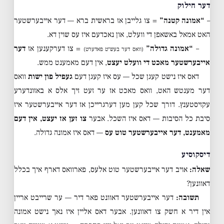
דער חילוק
–
“אמונה קטנה”
= צו גלייבן אז בראשית ברא — דער אייבערשטער
האט אמאל באשאפן די וועלט, און נאכדעם איז עס שוין דא.
–
“אמונה גדולה”
= צו דערקענען אז
דער
(וואס דער בעש״ט פאדערט)
אייבערשטער מאכט די וועלט יעצט
, אין דעם מאמענט ממש.
דאס איז נישט קעגן שכל — עס איז קעגן דעם
געפיל פון ישות
וואס
דער מענטש האט, וואס מאכט אז ער זעט זיך אלס א באזונדערע
עקזיסטענץ. דורך שכל קען מען דערגרייכן אז דער אייבערשטער איז
סיבת כל הסיבות — דאס איז השכל. אבער
צו זען אז יעצט, אין דעם
מאמענט, דער אייבערשטער טוט עס
— דאס איז אמונה גדולה.
דיסקוסיע
שאלה:
אויב דער אייבערשטער טוט אלעס, פארוואס דארף איך בכלל
דאוונען?
תשובה:
דער אייבערשטער דאוונט פאר דיר — ער שרייבט אריין
אין דיר א חשק צו דאוונען. אבער דאס אליין איז נאך נישט אמונה