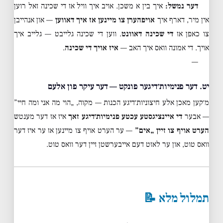
דער נמשל:
איך בין א משכן. אויב איך וויל אז די שכינה זאל רוען
אין מיר, דארף איך
אויפהערן צו מיינען אז איך דאווען
— און אנהייבן
צו כאפן אז
די שכינה דאוונט
. ווען די שכינה גלייבט — גלייב איך
אויך. די אמונה וואס איך האב —
איז אויך די שכינה
.
—
יט. דער פנימיות׳דיגער פונקט — דער עיקר פון אלעם
מ׳קען מאכן אלע חיצוניות׳דיגע הכנות — מקוה, „הוי מה אני ומה חיי”
— אבער
די איינציגסטע עכטע פנימיות׳דיגע זאך
איז אז דער מענטש
הערט אויף צו זיין „אים”
— ער הערט אויף צו מיינען אז ער איז דער
וואס טוט, און ער לאזט דעם אייבערשטן זיין דער וואס טוט.
תמלול מלא 📝