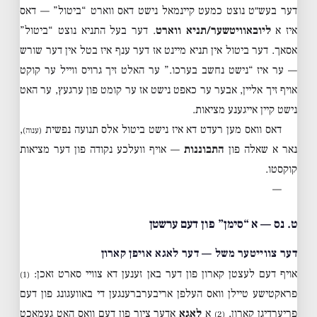
דער בעש״ט נוצט כמעט קיינמאל נישט דאס ווארט “ביטול” — דאס
איז א
ליובאוויטשער/תניא ווארט
. דער בעל התניא נוצט “ביטול”
אסאך. דער ביטול אין תניא מיינט אז דער ענף איז בטל אין דער שורש
— ער איז “נישט נחשב בערכו.” ער האלט זיך גרויס ווייל ער קוקט
אויף זיך אליין, אבער ער כאפט נישט אז ער קומט פון ערגעץ, ער האט
נישט קיין אייגענע מציאות.
דאס וואס מען רעדט דא איז נישט ביטול אלס תנועה נפשית
,
(ענוה)
נאר א שאלה פון
התבוננות
— אויף וועלכע נקודה פון דער מציאות
קוקסטו.
—
ט. נס — א “סימן” פון דעם ערשטן
דער צווייטער משל — דער לאגא אויפן קארון
אויף דעם לעצטן קארון פון דער באן זענען דא צוויי סארט זאכן:
(1)
פראקטישע טיילן וואס העלפן אריבערברענגען די באוועגונג פון דעם
פריערדיגן קארון,
א
לאגא
אדער ציור פון דעם וואס האט געמאכט
(2)