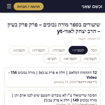
☰
וּכְשֵׁם שֶׁאֲנִי
תרומה / חברות
Skip
to
שיעורים בספר מורה נבוכים – פרק פרק בעיון
content
– הרב יצחק לאווי-yt
11 רשומות · תשפ״ו
הכל
תשפ״ו
תשפ״ה
תשפ״ד
תשפ״ג
29
29
27
11
תשפ״ב
תשפ״א
תש״פ
5
29
29
12 הקדמות הכלאם | חלק א פרק עג (א) | מורה נבוכים 156 -
Video
כ"ד טבת ה'תשפ"ו
·
January 13, 2026
הסיבה שריטואלי ע"ז לא עובדים והטעם שיש לבני אדם זקן |
מורה נבוכים 149| חלק א פרק עב (י)
ו' חשון ה'תשפ"ו
·
October 28, 2025