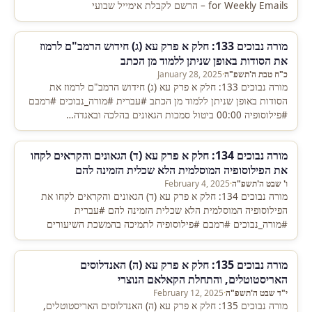
for Weekly Emails – הרשם לקבלת אימייל שבועי
https://eepurl.com/gHKbNj
מורה נבוכים 133: חלק א פרק עא (ג) חידוש הרמב"ם לרמוז
את הסודות באופן שניתן ללמוד מן הכתב
כ"ח טבת ה'תשפ"ה
·
January 28, 2025
מורה נבוכים 133: חלק א פרק עא (ג) חידוש הרמב"ם לרמוז את
הסודות באופן שניתן ללמוד מן הכתב #עברית #מורה_נבוכים #רמבם
#פילוסופיה 00:00 ביטול סמכות הגאונים בהלכה ובאגדה…
מורה נבוכים 134: חלק א פרק עא (ד) הגאונים והקראים לקחו
את הפילוסופיה המוסלמית הלא שכלית הזמינה להם
ו' שבט ה'תשפ"ה
·
February 4, 2025
מורה נבוכים 134: חלק א פרק עא (ד) הגאונים והקראים לקחו את
הפילוסופיה המוסלמית הלא שכלית הזמינה להם #עברית
#מורה_נבוכים #רמבם #פילוסופיה לתמיכה בהמשכת השיעורים
כסדרם או ***…
מורה נבוכים 135: חלק א פרק עא (ה) האנדלוסים
האריסטוטלים, והתחלת הקאלאם הנוצרי
י"ד שבט ה'תשפ"ה
·
February 12, 2025
מורה נבוכים 135: חלק א פרק עא (ה) האנדלוסים האריסטוטלים,