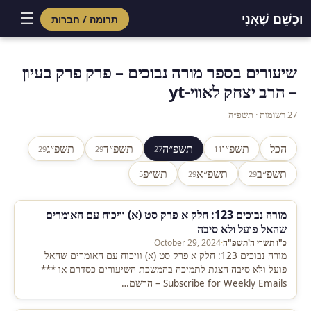
☰
וּכְשֵׁם שֶׁאֲנִי
תרומה / חברות
Skip
to
שיעורים בספר מורה נבוכים – פרק פרק בעיון
content
– הרב יצחק לאווי-yt
27 רשומות · תשפ״ה
הכל
תשפ״ו
תשפ״ה
תשפ״ד
תשפ״ג
29
29
27
11
תשפ״ב
תשפ״א
תש״פ
5
29
29
מורה נבוכים 123: חלק א פרק סט (א) וויכוח עם האומרים
שהאל פועל ולא סיבה
כ"ז תשרי ה'תשפ"ה
·
October 29, 2024
מורה נבוכים 123: חלק א פרק סט (א) וויכוח עם האומרים שהאל
פועל ולא סיבה הצגת לתמיכה בהמשכת השיעורים כסדרם או ***
Subscribe for Weekly Emails – הרשם…