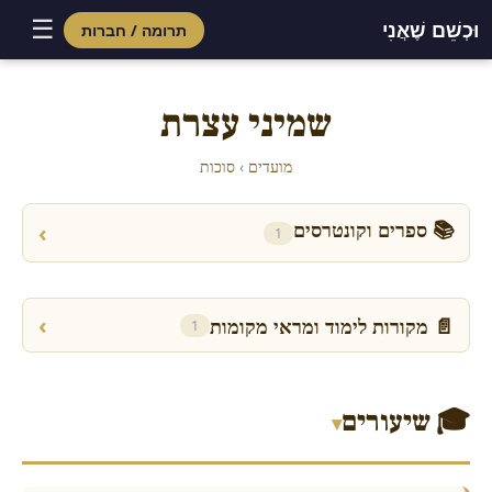
☰
וּכְשֵׁם שֶׁאֲנִי
תרומה / חברות
Skip
to
שמיני עצרת
content
מועדים
›
סוכות
📚 ספרים וקונטרסים
›
1
›
📄 מקורות לימוד ומראי מקומות
1
🎓 שיעורים
▾