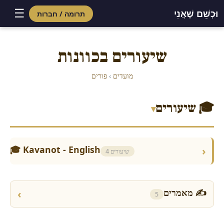
☰
וּכְשֵׁם שֶׁאֲנִי
תרומה / חברות
Skip
to
שיעורים בכוונות
content
מועדים
›
פורים
🎓 שיעורים
▾
🎓 Kavanot - English
›
4 שיעורים
✍ מאמרים
›
5