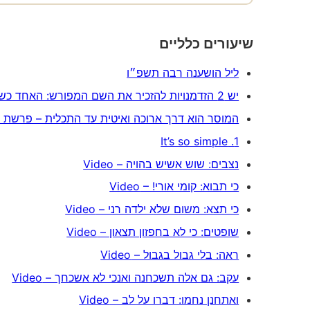
שיעורים כלליים
ליל הושענה רבה תשפ״ו
יש 2 הזדמנויות להזכיר את השם המפורש: האחד כשמתוודים על החטא (כה״ג ביוהכ״פ), השני
המוסר הוא דרך ארוכה ואיטית עד התכלית – פרשת עקב
1. It’s so simple
נצבים: שוש אשיש בהויה – Video
כי תבוא: קומי אורי! – Video
כי תצא: משום שלא ילדה רני – Video
שופטים: כי לא בחפזון תצאון – Video
ראה: בלי גבול בגבול – Video
עקב: גם אלה תשכחנה ואנכי לא אשכחך – Video
ואתחנן נחמו: דברו על לב – Video