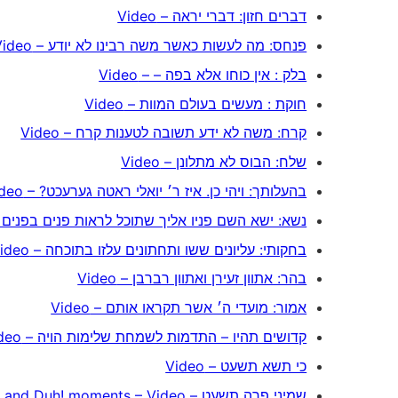
דברים חזון: דברי יראה – Video
פנחס: מה לעשות כאשר משה רבינו לא יודע – Video
בלק : אין כוחו אלא בפה – – Video
חוקת : מעשים בעולם המוות – Video
קרח: משה לא ידע תשובה לטענות קרח – Video
שלח: הבוס לא מתלונן – Video
בהעלותך: ויהי כן. איז ר׳ יואלי ראטה גערעכט? – Video
נשא: ישא השם פניו אליך שתוכל לראות פנים בפנים – deo
בחקותי: עליונים ששו ותחתונים עלזו בתוכחה – Video
בהר: אתוון זעירן ואתוון רברבן – Video
אמור: מועדי ה׳ אשר תקראו אותם – Video
קדושים תהיו – התדמות לשמחת שלימות הויה – Video
כי תשא תשעט – Video
שמיני פרה תשעט – Aha! moments and Duh! moments – Video