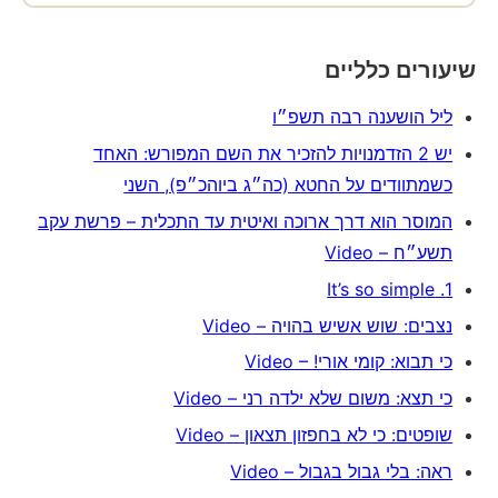
שיעורים כלליים
ליל הושענה רבה תשפ״ו
יש 2 הזדמנויות להזכיר את השם המפורש: האחד
כשמתוודים על החטא (כה״ג ביוהכ״פ), השני
המוסר הוא דרך ארוכה ואיטית עד התכלית – פרשת עקב
תשע״ח – Video
1. It’s so simple
נצבים: שוש אשיש בהויה – Video
כי תבוא: קומי אורי! – Video
כי תצא: משום שלא ילדה רני – Video
שופטים: כי לא בחפזון תצאון – Video
ראה: בלי גבול בגבול – Video