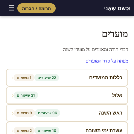
☰
וּכְשֵׁם שֶׁאֲנִי
תרומה / חברות
Skip
to
מועדים
content
דברי תורה ומאמרים על מועדי השנה
מפתח על סדר המועדים
‹
כללות המועדים
22 שיעורים
1 נושאים
‹
אלול
21 שיעורים
‹
ראש השנה
96 שיעורים
9 נושאים
‹
עשרת ימי תשובה
10 שיעורים
2 נושאים