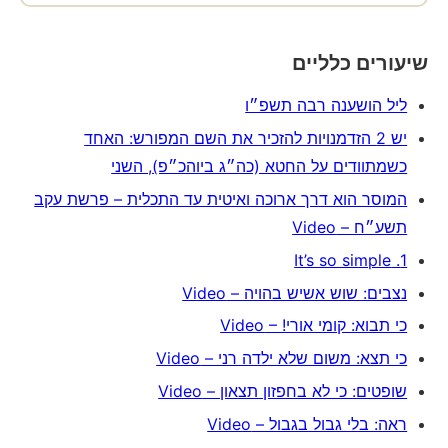
שיעורים כלליים
ליל הושענה רבה תשפ״ו
יש 2 הזדמנויות להזכיר את השם המפורש: האחד
כשמתוודים על החטא (כה״ג ביוהכ״פ), השני
המוסר הוא דרך ארוכה ואיטית עד התכלית – פרשת עקב
תשע״ח – Video
1. It’s so simple
נצבים: שוש אשיש בהויה – Video
כי תבוא: קומי אורי! – Video
כי תצא: משום שלא ילדה רני – Video
שופטים: כי לא בחפזון תצאון – Video
ראה: בלי גבול בגבול – Video