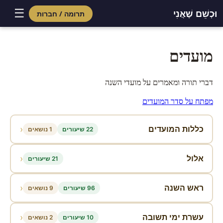
☰
וּכְשֵׁם שֶׁאֲנִי
תרומה / חברות
Skip
to
מועדים
content
דברי תורה ומאמרים על מועדי השנה
מפתח על סדר המועדים
‹
כללות המועדים
22 שיעורים
1 נושאים
‹
אלול
21 שיעורים
‹
ראש השנה
96 שיעורים
9 נושאים
‹
עשרת ימי תשובה
10 שיעורים
2 נושאים