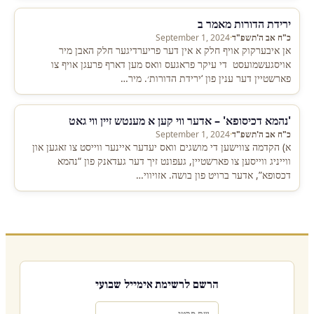
ירידת הדורות מאמר ב
כ"ח אב ה'תשפ"ד
·
September 1, 2024
אן איבערקוק אויף חלק א אין דער פריערדיגער חלק האבן מיר
אויסגעשמועסט די עיקר פראגעס וואס מען דארף פרעגן אויף צו
פארשטיין דער ענין פון ‘ירידת הדורות׳. מיר…
'נהמא דכיסופא' – אדער ווי קען א מענטש זיין ווי גאט
כ"ח אב ה'תשפ"ד
·
September 1, 2024
א) הקדמה צווישען די מושגים וואס יעדער איינער ווייסט צו זאגען און
ווייניג ווייסען צו פארשטיין, געפונט זיך דער געדאנק פון “נהמא
דכסופא”, אדער ברויט פון בושה. אזויווי…
הרשם לרשימת אימייל שבועי