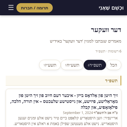
☰
וּכְשֵׁם שֶׁאֲנִי
תרומה / חברות
Skip
to
דער וועקער
content
מאמרים שנכתבו למגזין ‘דער וועקער’ באידיש
6 רשומות · תשפ״ד
הכל
תשפ״ד
תשע״ח
תשע״ז
1
1
6
תשפ״ד
זיך היטן פון אַלדאָס בייזן - איבער דעם חיוב פון זיך היטן פון
מאָראַלישע, פיזישע, און גייסטישע שלעכטס – אין תורה, הלכה,
פילאָזאָפיע, און קבלה
כ"ח אב ה'תשפ"ד
·
September 1, 2024
אריינפיר: ווען היסטאָריע קלאַפּט ביים טיר נישט אלע זמנים זענען
היסטאריש. נישט אלע מענטשן שפילן באמת א ראלע אין היסטאריע.