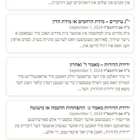
אין זמנים פון שלום און רואיגקייט קען דורכגיין…
י"ג עיקרים – מידת הרחמים או מידת הדין
כ"ח אב ה'תשפ"ד
·
September 1, 2024
בית מדרש עיון למחשבה אין אונזער בית מדרש האבן מיר געמאכט א
נייער שידוך. פארהאן מענטשען וואס לערנען סוגיות בעיון. בפרט אויפ׳ן
וועג וואס איז רגיל היינט אין…
ירידת הדורות – מאמר ד' ואחרון
כ"ח אב ה'תשפ"ד
·
September 1, 2024
ווי מיר האלטן אין דער ערשטער חלק האבען מיר אראפגעלייגט פיר
קשיות וואס מען דארף ענטפערן כדי צו קענען רעדן קלאר וועגן דער
נושא פון ירידת הדורות. דער…
ירידת הדורות מאמר ג: התפתחות החכמה או מיעוטה
כ"ח אב ה'תשפ"ד
·
September 1, 2024
אריינפיר – מענטשען אדער חכמה כמעט די אלע פארשידענע
געדאנקען וואס מיר האבען ביז אהער געזעהן אונטער דער רובריק פון
‘ירידת הדורות׳, האבן איין זאך אינאיינעם. זיי אלע…