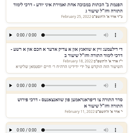
הפנמת ב' הכתות במבוכה אחת ואמירת איני יודע - דרכי לימוד
התורה וחז"ל שיעור ג
כ"ד אדר א' ה'תשפ"ב
·
February 25, 2022
די דילעמע: זיין א שוואנץ און א צדיק אדער א חכם און א רשע -
דרכי לימוד התורה וחז"ל שיעור ב
י"ז אדר א' ה'תשפ"ב
·
February 18, 2022
השיעור הזה הוקדש על ידי ידידינו הרה״ח ר׳ חיים יוסטמאן שליט״א
סדר התורה צו דיפראגראמען פון שוואנצאנעס - דרכי פירוש
התורה וחז"ל שיעור א
י' אדר א' ה'תשפ"ב
·
February 11, 2022