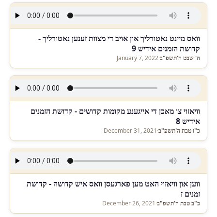
וואס מיינט נאטורליך און אויב די מצוות זענען נאטורליך -
קדושת הזמנים אידיש 9
ה' שבט ה'תשפ"ב
·
January 7, 2022
וויאזוי צו מאכן די אייגענע מקומות קדושים - קדושת הזמנים
אידיש 8
כ"ז טבת ה'תשפ"ב
·
December 31, 2021
ווען און וויאזוי האט מען פארגעסן וואס איש קדושה - קדושת
זמנים ז
כ"ב טבת ה'תשפ"ב
·
December 26, 2021