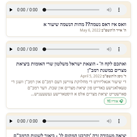
וואס איז דאס נשמה?? מהות הנשמה שיעור א
ה' אייר ה'תשפ"ב
·
May 6, 2022
ואתכם לקח ה' - הוצאת ישראל משלטון שרי האומות ביציאת
מצרים במשנת רמב"ן
ד' ניסן ה'תשפ"ב
·
April 5, 2022
די שיעור אנאליזירט די מחלוקת צווישן דעם רמב"ם און רמב"ן וועגן די
טעאלאגישע באדייט פון יציאת מצרים און שבת. דער רמב"ם
פארשטייט יציאת מצרים אלס א היסטארישע געשעעניש…
🎧 אודיו YI
יציאה מעבודה זרה 'וקרבנו המקום לו' - ביאור לשונות הרמב"ם