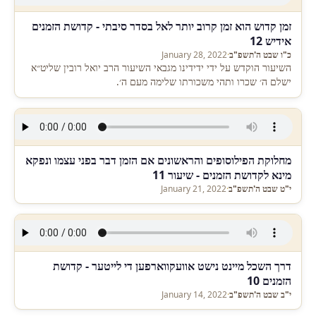
זמן קדוש הוא זמן קרוב יותר לאל בסדר סיבתי - קדושת הזמנים
אידיש 12
כ"ו שבט ה'תשפ"ב
·
January 28, 2022
השיעור הוקדש על ידי ידידינו מגבאי השיעור הרב יואל רובין שליט״א
ישלם ה׳ שכרו ותהי משכורתו שלימה מעם ה׳.
מחלוקת הפילוסופים והראשונים אם הזמן דבר בפני עצמו ונפקא
מינא לקדושת הזמנים - שיעור 11
י"ט שבט ה'תשפ"ב
·
January 21, 2022
דרך השכל מיינט נישט אוועקווארפען די לייטער - קדושת
הזמנים 10
י"ב שבט ה'תשפ"ב
·
January 14, 2022