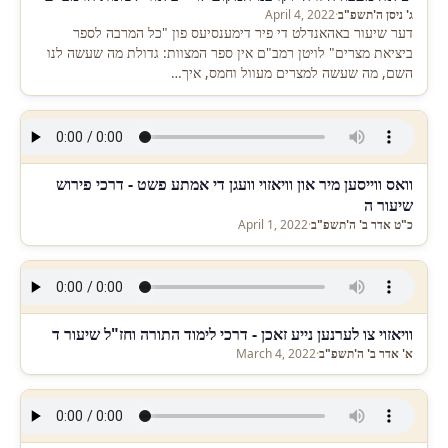
ג' ניסן ה'תשפ"ב
·
April 4, 2022
דער שיעור באהאנדלט די פיר דימענסיעס פון "כל המרבה לספר
ביציאת מצרים" לויטן רמב"ם אין ספר המצוות: גדולת מה שעשה לנו
השם, מה שעשה למצרים מעוול וחמס, איך…
וואס ווייסען מיר און וויאזוי וועגן די אמתע פשט - דרכי פירוש
שיעור ה
כ"ט אדר ב' ה'תשפ"ב
·
April 1, 2022
וויאזוי צו לערנען נייע זאכן - דרכי לימוד התורה וחז"ל שיעור ד
א' אדר ב' ה'תשפ"ב
·
March 4, 2022