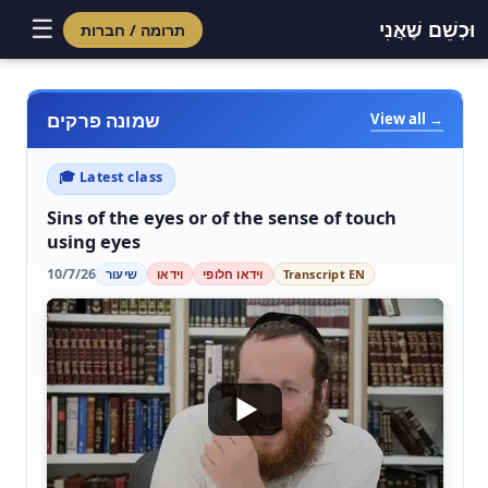
☰
וּכְשֵׁם שֶׁאֲנִי
תרומה / חברות
שמונה פרקים
View all →
🎓 Latest class
Sins of the eyes or of the sense of touch
using eyes
10/7/26
Transcript EN
וידאו חלופי
וידאו
שיעור