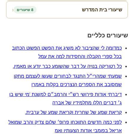
‹
שיעורי בית המדרש
8 שיעורים
שיעורים כלליים
כמדומה לי שהציבור לא משיג את הפשט הפשוט הכתוב
בכל ספרי הקבלה והחסידות למה את עמל
כל רטוריקה בנויה על דבר שהשומע כבר יודע או מאמין.
שמעתי שמהרי״ל התנגד לבחורים שעשו לעצמם מתקן
שמסובב את הספרים הנצרכים בקלות באמרו
דיברתי אודות פירושי רש״י והרמב״ם למשנת ‘מי שיש בו
ג׳ דברים הללו מתלמידיו של אברה
קריאת שמע של שחרית וקריאת שמע של ערבית.
לפני כמה חדשים התווכחו פרופ׳ שלום צדיק והרב שמואל
אריאל בפומבי אודות הצעותיו ואמ