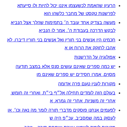
הרעיון שהאמת לכשעצמו איננו יכול להיות ולו סייעתא
לפרשנות טקסט של מחבר כלשהו הוא
מעשה בצדיק אחד עובד ה׳ בתמימות שהלך אצל הנביא
לבקש הדרכה בעבודת ה׳. אמר לו הנביא
חכמינו היו אנשים בני חורין ואל אנשים בני חוריו דיברו. לא
אהבו לחוקק את הרוח או א
אפולוגיה על הדרשנות
יש כמה ספרים שאינם עושים סנס אלא במצב תודעה
מסוים, אמרו חסידים יש ספרים שאינם מו
מקורות לענין טעם פרה אדומה
בעולם הזה לומדים תחילה אל״ף בי״ת, ואחרי זה חומש,
אחרי זה משניות, אחרי זה גמרא, א
לפעמים אנחנו פוסקים מדברי תורה לומר מה נאה וכו׳, או
לעסוק במה שמסביב. עכ״פ היה ש