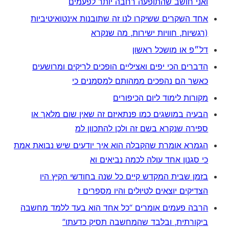
ואני חושב שהתופעה רחבה יותר לפעמים
אחד השקרים ששיקרו לנו זה שתובנות אינטואיטיביות
(רגשיות, חוויות ישירות, מה שנקרא
דל״פ או מושכל ראשון
הדברים הכי יפים ואציליים הופכים לריקים ומרושעים
כאשר הם נהפכים ממהותם למסמנים כי
מקורות לימוד ליום הכיפורים
הבעיה במושגים כמו פנתאיזם זה שאין שום מלאך או
ספירה שנקרא בשם זה ולכן להתכוון למ
הגמרא אומרת שהקבלה הוא איך יודעים שיש נבואת אמת
כי סגנון אחד עולה לכמה נביאים וא
בזמן שבית המקדש קיים כל שנה בחודשי הקיץ היו
הצדיקים יוצאים לטיולים והיו מספרים ז
הרבה פעמים אומרים “כל אחד הוא בעד ללמד מחשבה
ביקורתית, ובלבד שהמחשבה תסיק כדעתו”