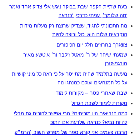
בעת שתיית הקפה שבת בבוקר ניגש אלי צדיק אחד ואמר
‘מה שלומך׳, עניתי כדרכי, ‘כנראה
מה התכוונתי להגיד, שצדיק שרוצה רק מעלות מידות
הנקראים שלום הוא יכול ורוצה להיות
צווארך בחרוזים חלק יום הכיפורים
שמעתי שיחה של ר׳ מאטל זילבר ור׳ איטשע מאיר
מורגנשטרן
מעשה בתלמיד שהיה מתייסר על כי ראה כל מיני קושיות
על כל המנהיגים ועולם כמנהגו נוה
שבת שאחרי פסח – מקורות לימוד
מקורות לימוד לשבת הגדול
למה הנביאים היו מוכיחים? הרי אפשר להוכיח גם מבלי
להיות נביא? כנראה שלדעת אם התוכ
הרבה פעמים אני קורא ספר של מפרש חשוב (הרמ״ק,