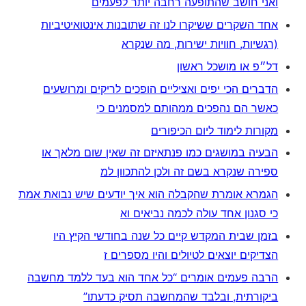
ואני חושב שהתופעה רחבה יותר לפעמים
אחד השקרים ששיקרו לנו זה שתובנות אינטואיטיביות
(רגשיות, חוויות ישירות, מה שנקרא
דל״פ או מושכל ראשון
הדברים הכי יפים ואציליים הופכים לריקים ומרושעים
כאשר הם נהפכים ממהותם למסמנים כי
מקורות לימוד ליום הכיפורים
הבעיה במושגים כמו פנתאיזם זה שאין שום מלאך או
ספירה שנקרא בשם זה ולכן להתכוון למ
הגמרא אומרת שהקבלה הוא איך יודעים שיש נבואת אמת
כי סגנון אחד עולה לכמה נביאים וא
בזמן שבית המקדש קיים כל שנה בחודשי הקיץ היו
הצדיקים יוצאים לטיולים והיו מספרים ז
הרבה פעמים אומרים “כל אחד הוא בעד ללמד מחשבה
ביקורתית, ובלבד שהמחשבה תסיק כדעתו”