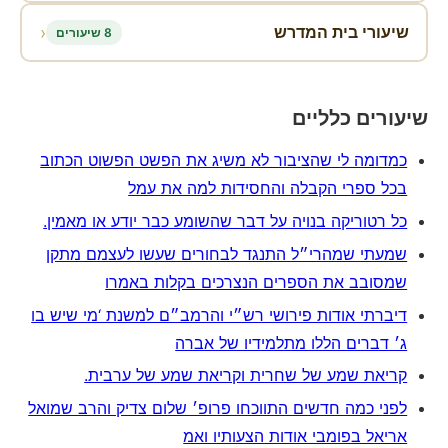
‹
שיעורי בית המדרש
8 שיעורים
שיעורים כלליים
כמדומה לי שהציבור לא משיג את הפשט הפשוט הכתוב
בכל ספרי הקבלה והחסידות למה את עמל
כל רטוריקה בנויה על דבר שהשומע כבר יודע או מאמין.
שמעתי שמהרי״ל התנגד לבחורים שעשו לעצמם מתקן
שמסובב את הספרים הנצרכים בקלות באמרו
דיברתי אודות פירושי רש״י והרמב״ם למשנת ‘מי שיש בו
ג׳ דברים הללו מתלמידיו של אברה
קריאת שמע של שחרית וקריאת שמע של ערבית.
לפני כמה חדשים התווכחו פרופ׳ שלום צדיק והרב שמואל
אריאל בפומבי אודות הצעותיו ואמ