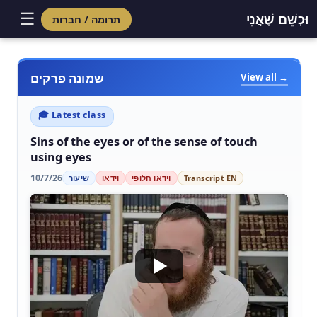
☰
וּכְשֵׁם שֶׁאֲנִי
תרומה / חברות
שמונה פרקים
View all →
🎓 Latest class
Sins of the eyes or of the sense of touch
using eyes
10/7/26
Transcript EN
וידאו חלופי
וידאו
שיעור