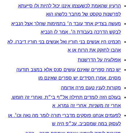
הרעיון שהאמת לכשעצמו איננו יכול להיות ולו סייעתא
לפרשנות טקסט של מחבר כלשהו הוא
מעשה בצדיק אחד עובד ה׳ בתמימות שהלך אצל הנביא
לבקש הדרכה בעבודת ה׳. אמר לו הנביא
חכמינו היו אנשים בני חורין ואל אנשים בני חוריו דיברו. לא
אהבו לחוקק את הרוח או א
אפולוגיה על הדרשנות
יש כמה ספרים שאינם עושים סנס אלא במצב תודעה
מסוים, אמרו חסידים יש ספרים שאינם מו
מקורות לענין טעם פרה אדומה
בעולם הזה לומדים תחילה אל״ף בי״ת, ואחרי זה חומש,
אחרי זה משניות, אחרי זה גמרא, א
לפעמים אנחנו פוסקים מדברי תורה לומר מה נאה וכו׳, או
לעסוק במה שמסביב. עכ״פ היה ש