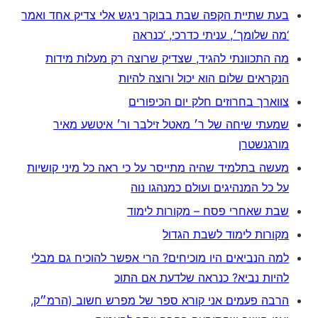
בעת שתיית הקפה שבת בבוקר ניגש אלי צדיק אחד ואמר
‘מה שלומך׳, עניתי כדרכי, ‘כנראה
מה התכוונתי להגיד, שצדיק שרוצה רק מעלות מידות
הנקראים שלום הוא יכול ורוצה להיות
צווארך בחרוזים חלק יום הכיפורים
שמעתי שיחה של ר׳ מאטל זילבר ור׳ איטשע מאיר
מורגנשטרן
מעשה בתלמיד שהיה מתייסר על כי ראה כל מיני קושיות
על כל המנהיגים ועולם כמנהגו נוה
שבת שאחרי פסח – מקורות לימוד
מקורות לימוד לשבת הגדול
למה הנביאים היו מוכיחים? הרי אפשר להוכיח גם מבלי
להיות נביא? כנראה שלדעת אם התוכ
הרבה פעמים אני קורא ספר של מפרש חשוב (הרמ״ק,