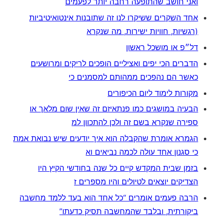
ואני חושב שהתופעה רחבה יותר לפעמים
אחד השקרים ששיקרו לנו זה שתובנות אינטואיטיביות
(רגשיות, חוויות ישירות, מה שנקרא
דל״פ או מושכל ראשון
הדברים הכי יפים ואציליים הופכים לריקים ומרושעים
כאשר הם נהפכים ממהותם למסמנים כי
מקורות לימוד ליום הכיפורים
הבעיה במושגים כמו פנתאיזם זה שאין שום מלאך או
ספירה שנקרא בשם זה ולכן להתכוון למ
הגמרא אומרת שהקבלה הוא איך יודעים שיש נבואת אמת
כי סגנון אחד עולה לכמה נביאים וא
בזמן שבית המקדש קיים כל שנה בחודשי הקיץ היו
הצדיקים יוצאים לטיולים והיו מספרים ז
הרבה פעמים אומרים “כל אחד הוא בעד ללמד מחשבה
ביקורתית, ובלבד שהמחשבה תסיק כדעתו”