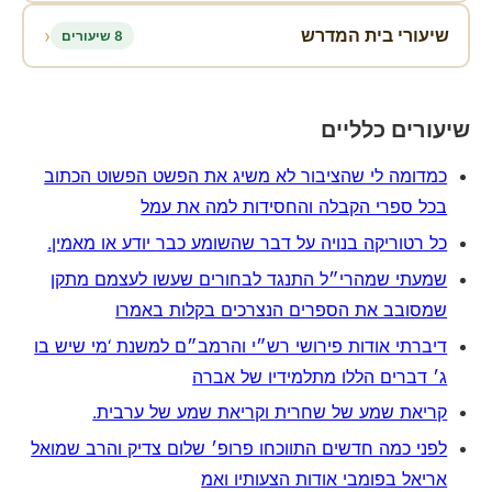
‹
שיעורי בית המדרש
8 שיעורים
שיעורים כלליים
כמדומה לי שהציבור לא משיג את הפשט הפשוט הכתוב
בכל ספרי הקבלה והחסידות למה את עמל
כל רטוריקה בנויה על דבר שהשומע כבר יודע או מאמין.
שמעתי שמהרי״ל התנגד לבחורים שעשו לעצמם מתקן
שמסובב את הספרים הנצרכים בקלות באמרו
דיברתי אודות פירושי רש״י והרמב״ם למשנת ‘מי שיש בו
ג׳ דברים הללו מתלמידיו של אברה
קריאת שמע של שחרית וקריאת שמע של ערבית.
לפני כמה חדשים התווכחו פרופ׳ שלום צדיק והרב שמואל
אריאל בפומבי אודות הצעותיו ואמ