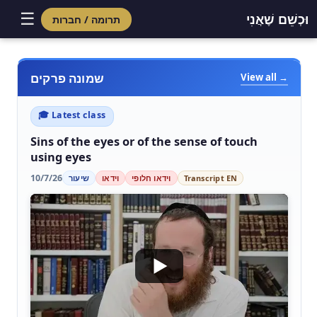
☰
וּכְשֵׁם שֶׁאֲנִי
תרומה / חברות
שמונה פרקים
View all →
🎓 Latest class
Sins of the eyes or of the sense of touch
using eyes
10/7/26
Transcript EN
וידאו חלופי
וידאו
שיעור