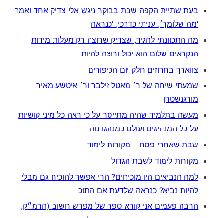
בעת שתיית הקפה שבת בבוקר ניגש אלי צדיק אחד ואמר
‘מה שלומך׳, עניתי כדרכי, ‘כנראה
מה התכוונתי להגיד, שצדיק שרוצה רק מעלות מידות
הנקראים שלום הוא יכול ורוצה להיות
צווארך בחרוזים חלק יום הכיפורים
שמעתי שיחה של ר׳ מאטל זילבר ור׳ איטשע מאיר
מורגנשטרן
מעשה בתלמיד שהיה מתייסר על כי ראה כל מיני קושיות
על כל המנהיגים ועולם כמנהגו נוה
שבת שאחרי פסח – מקורות לימוד
מקורות לימוד לשבת הגדול
למה הנביאים היו מוכיחים? הרי אפשר להוכיח גם מבלי
להיות נביא? כנראה שלדעת אם התוכ
הרבה פעמים אני קורא ספר של מפרש חשוב (הרמ״ק,