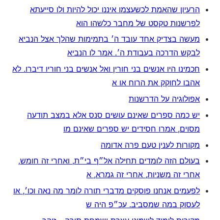
הרעיון שהאמת לכשעצמו איננו יכול להיות ולו סייעתא
לפרשנות טקסט של מחבר כלשהו הוא
מעשה בצדיק אחד עובד ה׳ בתמימות שהלך אצל הנביא
לבקש הדרכה בעבודת ה׳. אמר לו הנביא
חכמינו היו אנשים בני חורין ואל אנשים בני חוריו דיברו. לא
אהבו לחוקק את הרוח או א
אפולוגיה על הדרשנות
יש כמה ספרים שאינם עושים סנס אלא במצב תודעה
מסוים, אמרו חסידים יש ספרים שאינם מו
מקורות לענין טעם פרה אדומה
בעולם הזה לומדים תחילה אל״ף בי״ת, ואחרי זה חומש,
אחרי זה משניות, אחרי זה גמרא, א
לפעמים אנחנו פוסקים מדברי תורה לומר מה נאה וכו׳, או
לעסוק במה שמסביב. עכ״פ היה ש