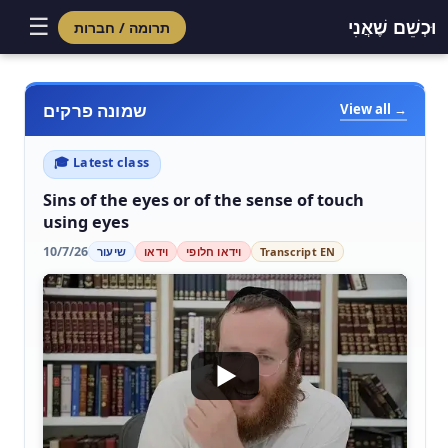
☰
וּכְשֵׁם שֶׁאֲנִי
תרומה / חברות
שמונה פרקים
View all →
🎓 Latest class
Sins of the eyes or of the sense of touch
using eyes
10/7/26
Transcript EN
וידאו חלופי
וידאו
שיעור