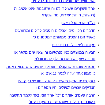
ואני חושב שהתופעה רחבה יותר לפעמים
אחד השקרים ששיקרו לנו זה שתובנות אינטואיטיביות
(רגשיות, חוויות ישירות, מה שנקרא
דל״פ או מושכל ראשון
הדברים הכי יפים ואציליים הופכים לריקים ומרושעים
כאשר הם נהפכים ממהותם למסמנים כי
מקורות לימוד ליום הכיפורים
הבעיה במושגים כמו פנתאיזם זה שאין שום מלאך או
ספירה שנקרא בשם זה ולכן להתכוון למ
הגמרא אומרת שהקבלה הוא איך יודעים שיש נבואת אמת
כי סגנון אחד עולה לכמה נביאים וא
בזמן שבית המקדש קיים כל שנה בחודשי הקיץ היו
הצדיקים יוצאים לטיולים והיו מספרים ז
הרבה פעמים אומרים “כל אחד הוא בעד ללמד מחשבה
ביקורתית, ובלבד שהמחשבה תסיק כדעתו”