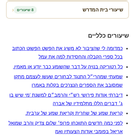
‹
שיעורי בית המדרש
8 שיעורים
שיעורים כלליים
כמדומה לי שהציבור לא משיג את הפשט הפשוט הכתוב
בכל ספרי הקבלה והחסידות למה את עמל
כל רטוריקה בנויה על דבר שהשומע כבר יודע או מאמין.
שמעתי שמהרי״ל התנגד לבחורים שעשו לעצמם מתקן
שמסובב את הספרים הנצרכים בקלות באמרו
דיברתי אודות פירושי רש״י והרמב״ם למשנת ‘מי שיש בו
ג׳ דברים הללו מתלמידיו של אברה
קריאת שמע של שחרית וקריאת שמע של ערבית.
לפני כמה חדשים התווכחו פרופ׳ שלום צדיק והרב שמואל
אריאל בפומבי אודות הצעותיו ואמ