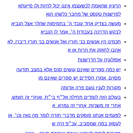
הרעיון שהאמת לכשעצמו איננו יכול להיות ולו סייעתא
לפרשנות טקסט של מחבר כלשהו הוא
מעשה בצדיק אחד עובד ה׳ בתמימות שהלך אצל הנביא
לבקש הדרכה בעבודת ה׳. אמר לו הנביא
חכמינו היו אנשים בני חורין ואל אנשים בני חוריו דיברו. לא
אהבו לחוקק את הרוח או א
אפולוגיה על הדרשנות
יש כמה ספרים שאינם עושים סנס אלא במצב תודעה
מסוים, אמרו חסידים יש ספרים שאינם מו
מקורות לענין טעם פרה אדומה
בעולם הזה לומדים תחילה אל״ף בי״ת, ואחרי זה חומש,
אחרי זה משניות, אחרי זה גמרא, א
לפעמים אנחנו פוסקים מדברי תורה לומר מה נאה וכו׳, או
לעסוק במה שמסביב. עכ״פ היה ש