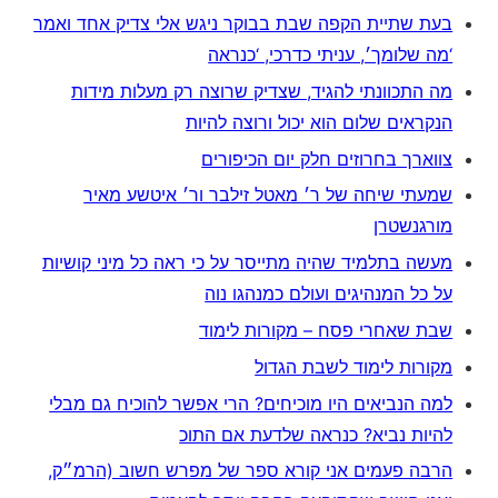
בעת שתיית הקפה שבת בבוקר ניגש אלי צדיק אחד ואמר
‘מה שלומך׳, עניתי כדרכי, ‘כנראה
מה התכוונתי להגיד, שצדיק שרוצה רק מעלות מידות
הנקראים שלום הוא יכול ורוצה להיות
צווארך בחרוזים חלק יום הכיפורים
שמעתי שיחה של ר׳ מאטל זילבר ור׳ איטשע מאיר
מורגנשטרן
מעשה בתלמיד שהיה מתייסר על כי ראה כל מיני קושיות
על כל המנהיגים ועולם כמנהגו נוה
שבת שאחרי פסח – מקורות לימוד
מקורות לימוד לשבת הגדול
למה הנביאים היו מוכיחים? הרי אפשר להוכיח גם מבלי
להיות נביא? כנראה שלדעת אם התוכ
הרבה פעמים אני קורא ספר של מפרש חשוב (הרמ״ק,