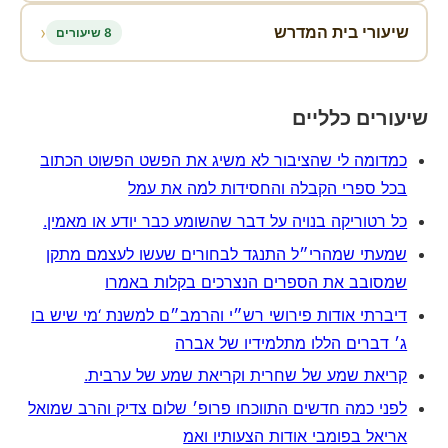
‹
שיעורי בית המדרש
8 שיעורים
שיעורים כלליים
כמדומה לי שהציבור לא משיג את הפשט הפשוט הכתוב
בכל ספרי הקבלה והחסידות למה את עמל
כל רטוריקה בנויה על דבר שהשומע כבר יודע או מאמין.
שמעתי שמהרי״ל התנגד לבחורים שעשו לעצמם מתקן
שמסובב את הספרים הנצרכים בקלות באמרו
דיברתי אודות פירושי רש״י והרמב״ם למשנת ‘מי שיש בו
ג׳ דברים הללו מתלמידיו של אברה
קריאת שמע של שחרית וקריאת שמע של ערבית.
לפני כמה חדשים התווכחו פרופ׳ שלום צדיק והרב שמואל
אריאל בפומבי אודות הצעותיו ואמ