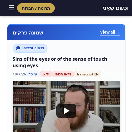
☰
וּכְשֵׁם שֶׁאֲנִי
תרומה / חברות
שמונה פרקים
View all →
🎓 Latest class
Sins of the eyes or of the sense of touch
using eyes
10/7/26
Transcript EN
וידאו חלופי
וידאו
שיעור