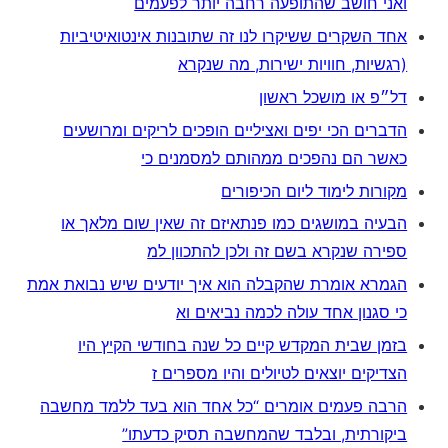
ואני חושב שהתופעה רחבה יותר לפעמים
אחד השקרים ששיקרו לנו זה שתובנות אינטואיטיביות
(רגשיות, חוויות ישירות, מה שנקרא
דל״פ או מושכל ראשון
הדברים הכי יפים ואציליים הופכים לריקים ומרושעים
כאשר הם נהפכים ממהותם למסמנים כי
מקורות לימוד ליום הכיפורים
הבעיה במושגים כמו פנתאיזם זה שאין שום מלאך או
ספירה שנקרא בשם זה ולכן להתכוון למ
הגמרא אומרת שהקבלה הוא איך יודעים שיש נבואת אמת
כי סגנון אחד עולה לכמה נביאים וא
בזמן שבית המקדש קיים כל שנה בחודשי הקיץ היו
הצדיקים יוצאים לטיולים והיו מספרים ז
הרבה פעמים אומרים “כל אחד הוא בעד ללמד מחשבה
ביקורתית, ובלבד שהמחשבה תסיק כדעתו”