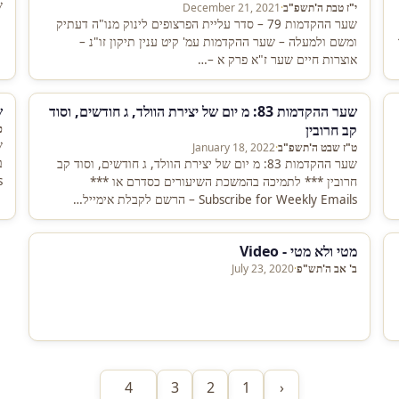
שע
י"ז טבת ה'תשפ"ב
·
December 21, 2021
שער ההקדמות 79 – סדר עליית הפרצופים לינוק מנו"ה דעתיק
ומשם ולמעלה – שער ההקדמות עמ' קיט ענין תיקון זו"נ –
אוצרות חיים שער ז"א פרק א –…
שער ההקדמות 83: מ יום של יצירת הוולד, ג חודשים, וסוד
שע
קב חרובין
כ
ט"ז שבט ה'תשפ"ב
·
January 18, 2022
שער ההקדמות 83: מ יום של יצירת הוולד, ג חודשים, וסוד קב
חרובין *** לתמיכה בהמשכת השיעורים כסדרם או ***
j
Subscribe for Weekly Emails – הרשם לקבלת אימייל…
מטי ולא מטי - Video
ב' אב ה'תש"פ
·
July 23, 2020
4
3
2
1
‹