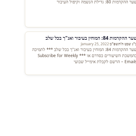
ר ההקדמות 80: גדילת הנשמה וקיפול העיבור
ר ההקדמות 84: המוחין בעיבור ואנ"ך בכל שלב
"ג שבט ה'תשפ"ב
·
January 25, 2022
שער ההקדמות 84: המוחין בעיבור ואנ"ך בכל שלב *** לתמיכה
בהמשכת השיעורים כסדרם או *** Subscribe for Weekly
Emails – הרשם לקבלת אימייל שבועי
http://eepurl.com/gHKbN