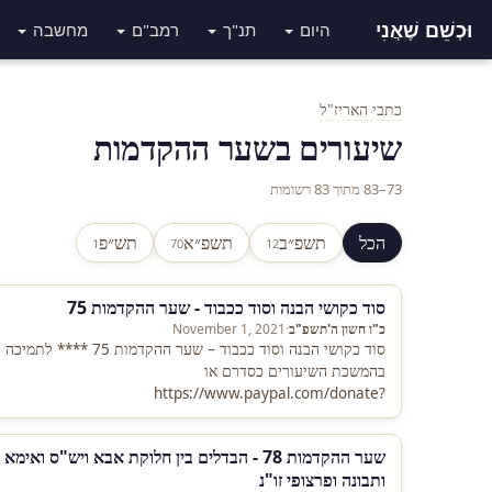
וּכְשֵׁם שֶׁאֲנִי
היום
תנ"ך
רמב"ם
מחשבה
כתבי האריז"ל
שיעורים בשער ההקדמות
73–83 מתוך 83 רשומות
הכל
תשפ״ב
תשפ״א
תש״פ
1
70
12
סוד כקושי הבנה וסוד ככבוד - שער ההקדמות 75
כ"ו חשון ה'תשפ"ב
·
November 1, 2021
סוד כקושי הבנה וסוד ככבוד – שער ההקדמות 75 **** לתמיכה
בהמשכת השיעורים כסדרם או
https://www.paypal.com/donate?
HjVyBBsyaymawZ4OV3ZgVz7HBICxjqqq_uc5Wj8nO0pm-
81qbr3L9uFaN6HSqllC7SiK
שער ההקדמות 78 - הבדלים בין חלוקת אבא ויש"ס ואימא
ותבונה ופרצופי זו"נ