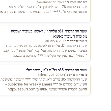
י"ח כסלו ה'תשפ"ב
·
November 22, 2021
שער ההקדמות 78 – הבדלים בין חלוקת אבא ויש"ס ואימא
ותבונה ופרצופי זו"נ **** לתמיכה בהמשכת השיעורים כסדרם או
שער ההקדמות 81: עליית זונ לאימא בעיבור ושלשה
מקומות העיבור באימא
ב' שבט ה'תשפ"ב
·
January 4, 2022
שער ההקדמות 81: עליית זונ לאימא בעיבור ושלשה מקומות
העיבור באימא שער ההקדמות עמ' קכא "ואל תתמה" כעד קכב
"ונתחיל לבאר ענין ימי הקליטה" *** לתמיכה בהמשכת
השיעורים…
שער ההקדמות 85: צל"ם ז"א, וכתר שלו.
כ' אדר א' ה'תשפ"ב
·
February 21, 2022
שער ההקדמות 85: צל"ם ז"א, וכתר שלו. *** לתמיכה בהמשכת
השיעורים כסדרם או *** Subscribe for Weekly Emails –
הרשם לקבלת אימייל שבועי http://eepurl.com/gHKbNj