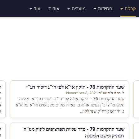
קבלה
חסידות
מועדים
אודות
עוד
שער ההקדמות 76 - תיקון או"א לפי חו"ג דיסוד דע"י
שע
ד' כסלו ה'תשפ"ב
·
November 8, 2021
י
שער ההקדמות 76 – תיקון או"א לפי חו"ג דיסוד דע"י א. מאיזה
חלקי מ"ה וב"ן נעשו או"א ב. באיזה מקום מלבישים או"א על א"א
ח
ג. חידוש אריז"ל שנחלקו…
ס
token=cLl9ynmnQ7VF
שער ההקדמות 79 - סדר עליית הפרצופים לינוק מנו"ה
שע
דעתיק ומשם ולמעלה
כ