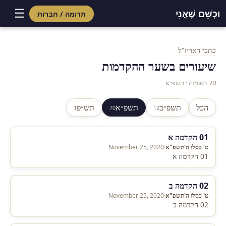
☰
וּכְשֵׁם שֶׁאֲנִי
תרומה / חברות
Skip
to
כתבי האריז"ל
content
שיעורים בשער ההקדמות
70 רשומות · תשפ״א
הכל
תשפ״ב
תשפ״א
תש״פ
1
70
12
01 הקדמה א
ט' כסלו ה'תשפ"א
·
November 25, 2020
01 הקדמה א
02 הקדמה ב
ט' כסלו ה'תשפ"א
·
November 25, 2020
02 הקדמה ב