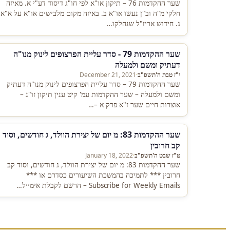
שער ההקדמות 76 – תיקון או"א לפי חו"ג דיסוד דע"י א. מאיזה
חלקי מ"ה וב"ן נעשו או"א ב. באיזה מקום מלבישים או"א על א"א
ג. חידוש אריז"ל שנחלקו…
שער ההקדמות 79 - סדר עליית הפרצופים לינוק מנו"ה
דעתיק ומשם ולמעלה
י"ז טבת ה'תשפ"ב
·
December 21, 2021
שער ההקדמות 79 – סדר עליית הפרצופים לינוק מנו"ה דעתיק
ומשם ולמעלה – שער ההקדמות עמ' קיט ענין תיקון זו"נ –
אוצרות חיים שער ז"א פרק א –…
שער ההקדמות 83: מ יום של יצירת הוולד, ג חודשים, וסוד
קב חרובין
ט"ז שבט ה'תשפ"ב
·
January 18, 2022
שער ההקדמות 83: מ יום של יצירת הוולד, ג חודשים, וסוד קב
חרובין *** לתמיכה בהמשכת השיעורים כסדרם או ***
Subscribe for Weekly Emails – הרשם לקבלת אימייל…