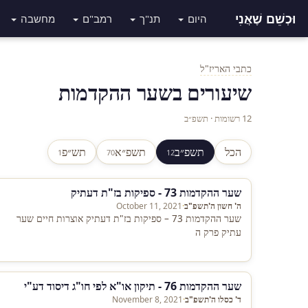
וּכְשֵׁם שֶׁאֲנִי
היום
תנ"ך
רמב"ם
מחשבה
כתבי האריז"ל
שיעורים בשער ההקדמות
12 רשומות · תשפ״ב
הכל
תשפ״ב
תשפ״א
תש״פ
1
70
12
שער ההקדמות 73 - ספיקות בז"ת דעתיק
ה' חשון ה'תשפ"ב
·
October 11, 2021
שער ההקדמות 73 – ספיקות בז"ת דעתיק אוצרות חיים שער
עתיק פרק ה
שער ההקדמות 76 - תיקון או"א לפי חו"ג דיסוד דע"י
ד' כסלו ה'תשפ"ב
·
November 8, 2021