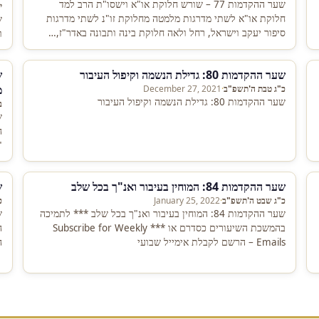
שער ההקדמות 77 – שורש חלוקת או"א וישסו"ת הרב למד
י
חלוקת או"א לשתי מדרגות מלמטה מחלוקת זו"נ לשתי מדרגות
סיפור יעקב וישראל, רחל ולאה חלוקת בינה ותבונה באדר"ז,…
ו
שער ההקדמות 80: גדילת הנשמה וקיפול העיבור
מ
כ"ג טבת ה'תשפ"ב
·
December 27, 2021
שער ההקדמות 80: גדילת הנשמה וקיפול העיבור
ב
ה
"
ה
שער ההקדמות 84: המוחין בעיבור ואנ"ך בכל שלב
שע
כ"ג שבט ה'תשפ"ב
·
January 25, 2022
כ
שער ההקדמות 84: המוחין בעיבור ואנ"ך בכל שלב *** לתמיכה
בהמשכת השיעורים כסדרם או *** Subscribe for Weekly
Emails – הרשם לקבלת אימייל שבועי
ה
http://eepurl.com/gHKbNj