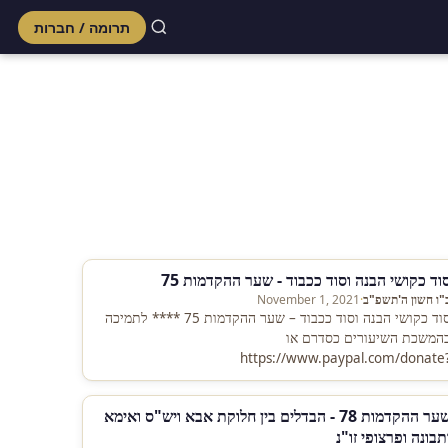
תרומה / חברות
Skip
to
content
וד כקושי הבנה וסוד ככבוד - שער ההקדמות 75
"ו חשון ה'תשפ"ב
·
November 1, 2021
סוד כקושי הבנה וסוד ככבוד – שער ההקדמות 75 **** לתמיכה
המשכת השיעורים כסדרם או
https://www.paypal.com/donate
=cLl9ynmnQ7VFHjVyBBsyaymawZ4OV3ZgVz7HBICxjqqq_uc5Wj8nO0pm
81qbr3L9uFaN6HSqllC7Si
שער ההקדמות 78 - הבדלים בין חלוקת אבא ויש"ס ואימא
תבונה ופרצופי זו"נ