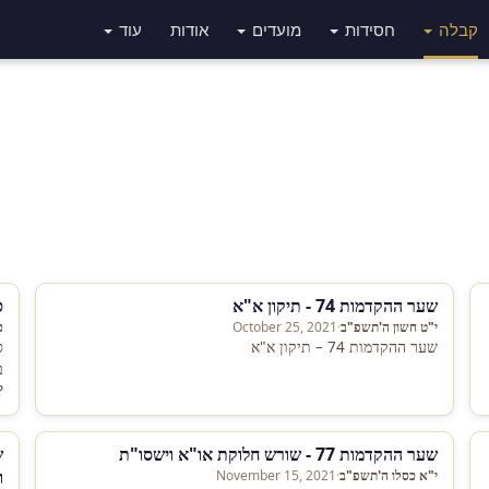
קבלה
חסידות
מועדים
אודות
עוד
שער ההקדמות 74 - תיקון א"א
ס
י"ט חשון ה'תשפ"ב
·
October 25, 2021
כ
שער ההקדמות 74 – תיקון א"א
ב
?
-
K
שער ההקדמות 77 - שורש חלוקת או"א וישסו"ת
ו
י"א כסלו ה'תשפ"ב
·
November 15, 2021