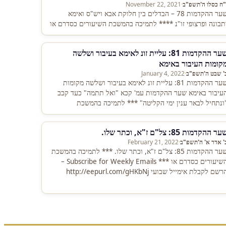
"ח כסלו ה'תשפ"ב
·
November 22, 2021
שער ההקדמות 78 – הבדלים בין חלוקת אבא ויש"ס ואימא
תבונה ופרצופי זו"נ **** לתמיכה בהמשכת השיעורים כסדרם או
שער ההקדמות 81: עליית זונ לאימא בעיבור ושלשה
קומות העיבור באימא
' שבט ה'תשפ"ב
·
January 4, 2022
שער ההקדמות 81: עליית זונ לאימא בעיבור ושלשה מקומות
עיבור באימא שער ההקדמות עמ' קכא "ואל תתמה" כעד קכב
ונתחיל לבאר ענין ימי הקליטה" *** לתמיכה בהמשכת
שיעורים…
ר ההקדמות 85: צל"ם ז"א, וכתר שלו.
' אדר א' ה'תשפ"ב
·
February 21, 2022
שער ההקדמות 85: צל"ם ז"א, וכתר שלו. *** לתמיכה בהמשכת
השיעורים כסדרם או *** Subscribe for Weekly Emails –
רשם לקבלת אימייל שבועי http://eepurl.com/gHKbNj