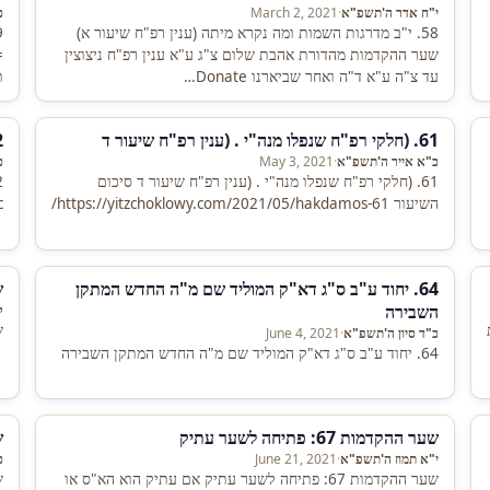
י"ח אדר ה'תשפ"א
·
March 2, 2021
כ
58. י"ב מדרגות השמות ומה נקרא מיתה (ענין רפ"ח שיעור א)
שער ההקדמות מהדורת אהבת שלום צ"ג ע"א ענין רפ"ח ניצוצין
עד צ"ה ע"א ד"ה ואחר שביארנו Donate…
ת
61. (חלקי רפ"ח שנפלו מנה"י . (ענין רפ"ח שיעור ד
62. ש
כ"א אייר ה'תשפ"א
·
May 3, 2021
כ
61. (חלקי רפ"ח שנפלו מנה"י . (ענין רפ"ח שיעור ד סיכום
השיעור https://yitzchoklowy.com/2021/05/hakdamos-61/
c
64. יחוד ע"ב ס"ג דא"ק המוליד שם מ"ה החדש המתקן
שע
השבירה
ל
שע
כ"ד סיון ה'תשפ"א
·
June 4, 2021
64. יחוד ע"ב ס"ג דא"ק המוליד שם מ"ה החדש המתקן השבירה
שער ההקדמות 67: פתיחה לשער עתיק
שע
י"א תמוז ה'תשפ"א
·
June 21, 2021
כ
שער ההקדמות 67: פתיחה לשער עתיק אם עתיק הוא הא"ס או
שע