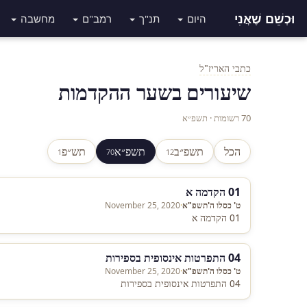
וּכְשֵׁם שֶׁאֲנִי
היום
תנ"ך
רמב"ם
מחשבה
כתבי האריז"ל
שיעורים בשער ההקדמות
70 רשומות · תשפ״א
הכל
תשפ״ב
תשפ״א
תש״פ
1
70
12
01 הקדמה א
ט' כסלו ה'תשפ"א
·
November 25, 2020
01 הקדמה א
04 התפרטות אינסופית בספירות
ט' כסלו ה'תשפ"א
·
November 25, 2020
04 התפרטות אינסופית בספירות