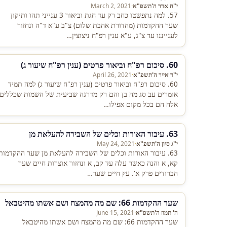
י"ח אדר ה'תשפ"א
·
March 2, 2021
57. למה נתפשטו כחב רק עד חגת וביאור 3 ענייני תהו ותיקון
שער ההקדמות (מהדורת אהבת שלום) צ"ב ע"א ד"ה ונחזור
לענייננו עד צ"ג, ע"א ענין רפ"ח ניצוצין…
60. סיכום רפ"ח וביאור פרטים (ענין רפ"ח שיעור ג)
י"ד אייר ה'תשפ"א
·
April 26, 2021
60. סיכום רפ"ח וביאור פרטים (ענין רפ"ח שיעור ג) למה תמיד
אומרים עב סג מה בן והם רק מדרגה שביעית של השמות שכללים
אלה הם בכל מקום אפילו…
63. עיבור האורות וכלים של השבירה להעלאת מן
י"ג סיון ה'תשפ"א
·
May 24, 2021
63. עיבור האורות וכלים של השבירה להעלאת מן שער ההקדמות
קא, א והנה כאשר עלה עד קב, א ונחזור אוצרות חיים שער
הברודים פרק א'. עץ חיים שער…
שער ההקדמות 66: שם מה מהמצח ושם אשתו מהיטבאל
ה' תמוז ה'תשפ"א
·
June 15, 2021
שער ההקדמות 66: שם מה מהמצח ושם אשתו מהיטבאל