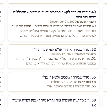
ו
49 חידוש האריזל לקשר המלכים לאורות וכלים - התכללות
50 אחור 
שונה בגר ובזת
י
50 אחור ו
ו' טבת ה'תשפ"א
·
December 21, 2020
49 חידוש האריזל לקשר המלכים לאורות וכלים – התכללות שונה
בגר ובזת ביאור חידוש האריזל לקשר סוגיית המלכים שמתו
לסוגיית אורות וכלים שהוא סוגיית חסד ודין השבירה בזת…
52. סדר שבירת אחורי או"א לפי שבירת זו"ן
53. רמז
כ"ח טבת ה'תשפ"א
·
January 12, 2021
י
52. סדר שבירת אחורי או"א לפי שבירת זו"ן וענין תליית היחוד
53. רמז 
במעשי התחתונים אלא שתחתונים לאו דווקא בני אדם
55. סדר שבירת ז מלכים ולאיפה נפלו
56. חזרה 
כ"ו שבט ה'תשפ"א
·
February 8, 2021
ג
55. סדר שבירת ז מלכים ולאיפה נפלו
56. חזרה ע
58. י"ב מדרגות השמות ומה נקרא מיתה (ענין רפ"ח שיעור
א)
ש