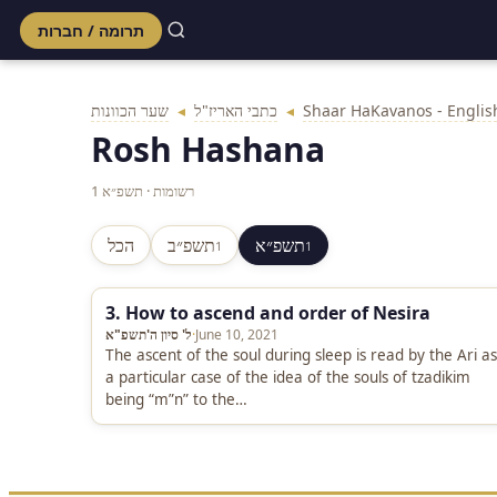
תרומה / חברות
Skip
to
Shaar HaKavanos - Englis
◂
כתבי האריז"ל
◂
שער הכוונות
content
Rosh Hashana
1 רשומות · תשפ״א
תשפ״א
תשפ״ב
הכל
1
1
3. How to ascend and order of Nesira
June 10, 2021
·
ל' סיון ה'תשפ"א
The ascent of the soul during sleep is read by the Ari as
a particular case of the idea of the souls of tzadikim
being “m”n” to the…