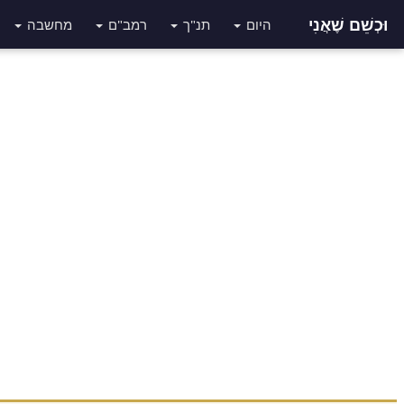
וּכְשֵׁם שֶׁאֲנִי
היום
תנ"ך
רמב"ם
מחשבה