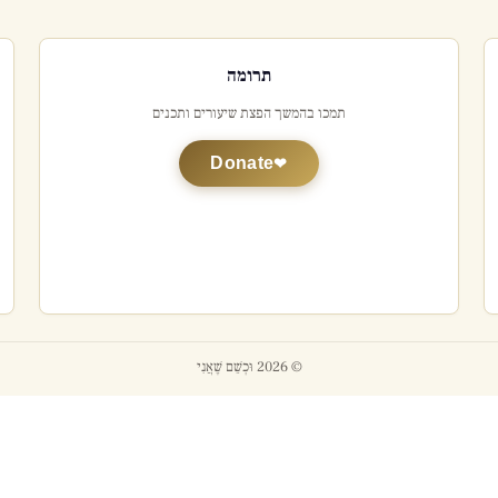
תרומה
תמכו בהמשך הפצת שיעורים ותכנים
Donate
© 2026 וּכְשֵׁם שֶׁאֲנִי