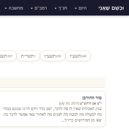
וּכְשֵׁם שֶׁאֲנִי
היום
תנ"ך
רמב"ם
מחשבה
תשע״ז
תשע״ו
תשר״ת
תשע
307
1
209
240
סוד החורבן
י"ט אב ה'תש"ע
·
July 30, 2010
ענין האבלות שאין לו פה לדבר, ישב בדד וידם היינו שנוגע בבחי׳
מה למעלה מה למטה מה לפנים מה לאחור שאי אפשר לדבר בה.
שא׳ מן הפירושים ברז״ל…