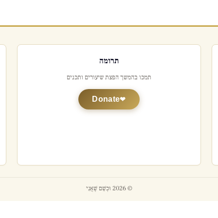
תרומה
תמכו בהמשך הפצת שיעורים ותכנים
Donate
© 2026 וּכְשֵׁם שֶׁאֲנִי