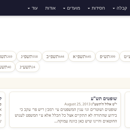
קבלה
חסידות
מועדים
אודות
עוד
״ט
תש״פ
תשפ״א
תשפ״ב
תשפ״ג
תשע
269
558
644
645
399
תשע״ג
תשע
40
24
שופטים תש"ע
ל
י"ט אלול ה'תשע"ג
·
August 25, 2013
כ
שופטים ושוטרים וגו׳ ענין המשפטים עי׳ רמב׳ן ריש פר׳ עקב כי
א
בידוע שהתורה לא תתקיים אצל כל הכלל אלא ע׳י המשפט לענוש
ל
החוטאים והיינו שיש כאן כוונה עמוקה…
ש