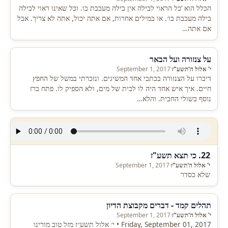
הכלל הוא ‘כל הראוי לבילה אין בילה מעכבת בו. וכל שאינו ראוי לבילה
בילה מעכבת בו׳. או במילים אחרות, אם אתה יכול, אתה לא צריך. אבל
אם אתה…
על צנזורה ועל הבאר
י' אלול ה'תשע"ז
·
September 1, 2017
דיברו על הצנזורה בכתבי אחד המשיגים. ונזכרתי במשל של החפץ
חיים. איך איש אחד היה לו לבית של מים, ולא הספיק לו. פתח ברז
נוסף בשולי החבית. והלא…
22. כי תצא תשע"ז
י' אלול ה'תשע"ז
·
September 1, 2017
שלא כסדר
תהלים קמד - דברים מקבוצת הדיון
י' אלול ה'תשע"ז
·
September 1, 2017
Friday, September 01, 2017 • י׳ אלול תשע״ז מזל טוב מורינו