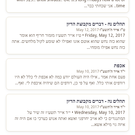
time.. אני שכחתי כבר…
תהלים נח - דברים מקבוצת הדיון
ט"ז אייר ה'תשע"ז
·
May 12, 2017
Friday, May 12, 2017 • ט״ז אייר תשע״ז מזמור חריף הוא אומר
שהוא כזה נחש שהוא אוטם אזנו ואפילו לא שומע לקול מלחשים. אתה
כזה נחש אפילו מומחי…
אכפת
י"ד אייר ה'תשע"ז
·
May 10, 2017
פעם אחת אמר , אילו היה העולם יודע כמה לא אכפת לי כלל לא היו
רודפים אותי כלל. ואף על פי כן, רודפים הם שיהיה איכפת לי. ואף…
תהלים נה - דברים מקבוצת הדיון
י"ד אייר ה'תשע"ז
·
May 10, 2017
Wednesday, May 10, 2017 • י״ד אייר תשע״ז זה שיר על
המתנגדים כי לא אויב יחרפני ואשא ואתה אנוש כערכי כו אם היה זה
איזה גוי מילא אשא…