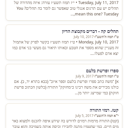
Tuesday, July 11, 2017 • י״ז תמוז תשע״ז עזרה: איזה מהדורה של
תהלים יש עם תרגום אנגלי טוב שאפשר גם לומר בה תהלים? You
mean this one? Tuesday,…
תהלים קה - דברים מקבוצת הדיון
ט"ז תמוז ה'תשע"ז
·
July 10, 2017
Monday, July 10, 2017 • ט״ז תמוז תשע״ז בקשר לפרק של אתמול
זה מעניין שהוא מספר את הטבע ובאותו תיאור גם מעשי בני אדם כמו
יצא אדם לפעלו.…
ספרו ופרשת בלעם
ט"ו תמוז ה'תשע"ז
·
July 9, 2017
א] “משה כתב ספרו ופרשת בלעם וספר איוב” (בבא בתרא יד, ב). אם
כולנו מכירים את משה רבינו כ״מחוקק” התורה (כלשון הכתוב פרשת
חוקת) כמי שמייצג יותר מן…
קטז. רמזי התורה
י"א תמוז ה'תשע"ז
·
July 5, 2017
(קטז) התורה מרמזת רמזים לדורש בה שידע איפה להכנס ולמצוא באר
מים חיים. כמי שהטמין מתנה לחבירו וכיסה אותה בשמיכה והוא עובר