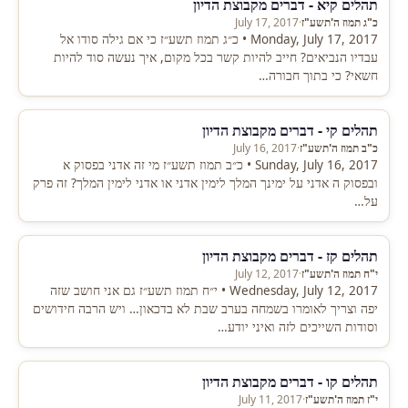
תהלים קיא - דברים מקבוצת הדיון
כ"ג תמוז ה'תשע"ז
·
July 17, 2017
Monday, July 17, 2017 • כ״ג תמוז תשע״ז כי אם גילה סודו אל
עבדיו הנביאים? חייב להיות קשר בכל מקום, איך נעשה סוד להיות
חשאי? כי בתוך חבורה…
תהלים קי - דברים מקבוצת הדיון
כ"ב תמוז ה'תשע"ז
·
July 16, 2017
Sunday, July 16, 2017 • כ״ב תמוז תשע״ז מי זה אדני בפסוק א
ובפסוק ה אדני על ימינך המלך לימין אדני או אדני לימין המלך? זה פרק
על…
תהלים קז - דברים מקבוצת הדיון
י"ח תמוז ה'תשע"ז
·
July 12, 2017
Wednesday, July 12, 2017 • י״ח תמוז תשע״ז גם אני חושב שזה
יפה וצריך לאומרו בשמחה בערב שבת לא בדכאון… ויש הרבה חידושים
וסודות השייכים לזה ואיני יודע…
תהלים קו - דברים מקבוצת הדיון
י"ז תמוז ה'תשע"ז
·
July 11, 2017