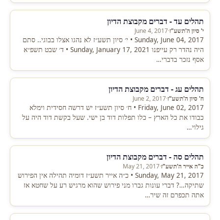
תהלים עד - דברים מקבוצת הדיון
י' סיון ה'תשע"ז
·
June 4, 2017
Sunday, June 04, 2017 • י׳ סיון תשע״ז לא נהגו אצלו בבוגי.. סתם
היה נהדר רק עייפנו Sunday, January 17, 2021 • ד׳ שבט תשפ״א
אסף נזכר בדברי…
תהלים עג - דברים מקבוצת הדיון
ח' סיון ה'תשע"ז
·
June 2, 2017
Friday, June 02, 2017 • ח׳ סיון תשע״ז יש דרשה חסידית וימלא
כבודו את כל הארץ – כלו תפלות דוד בן ישי. שעל בקשת דוד היה על
גילוי…
תהלים סה - דברים מקבוצת הדיון
כ"ה אייר ה'תשע"ז
·
May 21, 2017
Sunday, May 21, 2017 • כ״ה אייר תשע״ז דומיה תהילה אין הפירוש
שתיקה…? דברי עונות גברו מני פירוש שהוא מרגיש רע על שחטא אז
אתה תכפרם זה שיר…