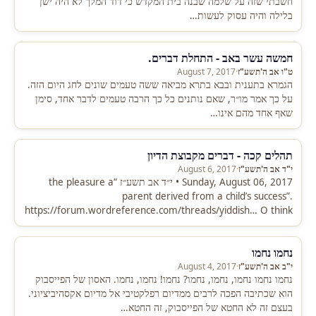
חשבתי שזה על שלמה שבנה בית המקדש כי דוד המלך לא היה ישן
בלילה והיה עסוק לעשות…
חמשה עשר באב - התחלת דברים.
ט"ו אב ה'תשע"ז
·
August 7, 2017
הגמרא בתענית ובבא בתרא מביאה ששה טעמים שונים לחג היום הזה.
על כך אמר מו״ר, שאם נותנים כל כך הרבה טעמים לדבר אחד, סימן
שאף אחד מהם אינו…
תהלים קכה - דברים מקבוצת הדיון
י"ד אב ה'תשע"ז
·
August 6, 2017
Sunday, August 06, 2017 • י״ד אב תשע״ז “the pleasure a
parent derived from a child’s success”.
https://forum.wordreference.com/threads/yiddish… O think
pride might be the closest translation. “Make your…
נחמו נחמו
י"ב אב ה'תשע"ז
·
August 4, 2017
נחמו נחמו נחמו, נחמו, נחמו? נחמו! נחמו, נחמו. האסון של הפייסבוק
הוא שכתיבה הפכה לרבים ממדיום רפלקטיבי אל מדיום אקסהיביציוני.
בעצם זה לא החטא של הפייסבוק, זה החטא…