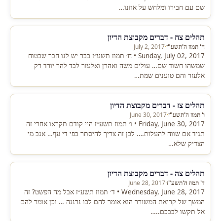
שם עם חבירו ומלחש על אוזנו…
תהלים צח - דברים מקבוצת הדיון
ח' תמוז ה'תשע"ז
·
July 2, 2017
Sunday, July 02, 2017 • ח׳ תמוז תשע״ז כבר יש לנו חבר שבטוח
שמשהו חשוד שם… עולים משה ואהרן ואלעזר לבד להר יורד רק
אלעזר והם טוענים שמת…
תהלים צז - דברים מקבוצת הדיון
ו' תמוז ה'תשע"ז
·
June 30, 2017
Friday, June 30, 2017 • ו׳ תמוז תשע״ז היי קודם תקראו אחרי זה
תגיד אם שווה להעלות…. לכן זה צריך להיסתר בפי די עף… אגב מי
הצדיק שלא…
תהלים צה - דברים מקבוצת הדיון
ד' תמוז ה'תשע"ז
·
June 28, 2017
Wednesday, June 28, 2017 • ד׳ תמוז תשע״ז אבל מה הפשט? זה
המשך של קריאת המשורר הוא אומר להם לכו נרננה … וכן אומר להם
אל תקשו לבבכם..…