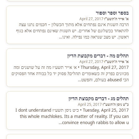
בספר וספר וספור
א' אייר ה'תשע"ז
·
April 27, 2017
הרבה השגות אינם נפתחים אלא מתוך הכשלון – חכמים נתנו עצה
להתאחד בכשלונם של אחרים. יש השגות שאינם נפתחים אלא בגוף
ראשון. יש מצב שנראה כמו נפילה. ואינו…
תהלים מה - דברים מקבוצת הדיון
א' אייר ה'תשע"ז
·
April 27, 2017
Thursday, April 27, 2017 • א׳ אייר תשע״ז מה זה על שושנים ומה
מכוונים בפרק זה כשאומרים תהלים? פסוק יד כל כבודה אחד הפסוקים
הכי abused בעולם, והפשט…
תהלים מג - דברים מקבוצת הדיון
כ"ט ניסן ה'תשע"ז
·
April 25, 2017
Tuesday, April 25, 2017 • כ״ט ניסן תשע״ז I dont understand
this whole machlokes. Its a matter of reality. If you can
convince enough rabbis to allow u…