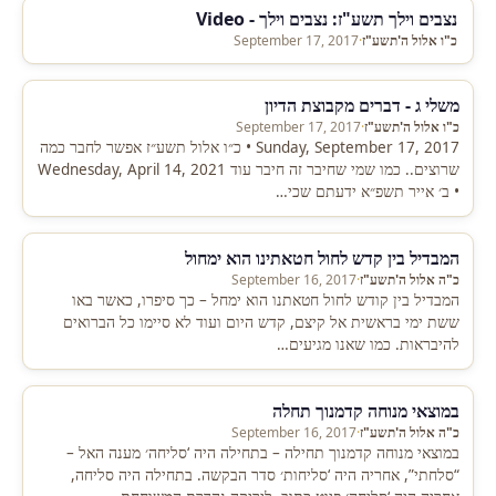
נצבים וילך תשע"ז: נצבים וילך - Video
כ"ו אלול ה'תשע"ז
·
September 17, 2017
משלי ג - דברים מקבוצת הדיון
כ"ו אלול ה'תשע"ז
·
September 17, 2017
Sunday, September 17, 2017 • כ״ו אלול תשע״ז אפשר לחבר כמה
שרוצים.. כמו שמי שחיבר זה חיבר עוד Wednesday, April 14, 2021
• ב׳ אייר תשפ״א ידעתם שכי…
המבדיל בין קדש לחול חטאתינו הוא ימחול
כ"ה אלול ה'תשע"ז
·
September 16, 2017
המבדיל בין קודש לחול חטאתנו הוא ימחל – כך סיפרו, כאשר באו
ששת ימי בראשית אל קיצם, קדש היום ועוד לא סיימו כל הברואים
להיבראות. כמו שאנו מגיעים…
במוצאי מנוחה קדמנוך תחלה
כ"ה אלול ה'תשע"ז
·
September 16, 2017
במוצאי מנוחה קדמנוך תחילה – בתחילה היה ‘סליחה׳ מענה האל –
“סלחתי”, אחריה היה ‘סליחות׳ סדר הבקשה. בתחילה היה סליחה,