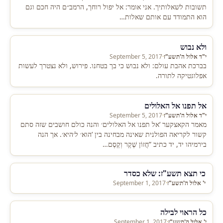
תשובות לשאלותיך. אני אומר: אל יפול רוחך, הרמב״ם היה חכם וגם
הוא התמודד עם אותם שאלות…
ולא נבוש
י"ד אלול ה'תשע"ז
·
September 5, 2017
בברכת אהבת עולם: ולא נבוש כי בך בטחנו. פירוש, ולא נצטרך לעשות
אפלוגטיקה לתורה.
אל תפנו אל האלולים
י"ד אלול ה'תשע"ז
·
September 5, 2017
מאמר הקאצקער ‘אל תפנו אל האלולים׳ והנה כולם חושבים שזה סתם
קשור לקריאה הפולנית שאינה מבחינה בין ‘הוא׳ ל׳היא׳. אך הנה
בירמיהו יד, יד כתיב “חֲזוֹן שֶׁקֶר וְקֶסֶם…
כי תצא תשע"ז: שלא כסדר
י' אלול ה'תשע"ז
·
September 1, 2017
כל הראוי לבילה
י' אלול ה'תשע"ז
·
September 1, 2017