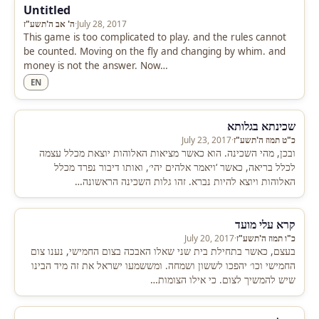
Untitled
July 28, 2017
·
ה' אב ה'תשע"ז
This game is too complicated to play. and the rules cannot
be counted. Moving on the fly and changing by whim. and
money is not the answer. Now…
EN
שכינתא בגלותא
כ"ט תמוז ה'תשע"ז
·
July 23, 2017
ובכן, מהי השכינה. הוא כאשר מציאות האלוהות יוצאת מכלל עצמה
לכלל בריאה, כאשר ‘ויאמר אלהים יהי׳, ואותו דיבור נפרד מכלל
האלוהות ויוצא להיות נברא. זהו גלות השכינה הראשונה…
קרא עלי מועד
כ"ו תמוז ה'תשע"ז
·
July 20, 2017
בעצם, כאשר בתחילת בית שני שאלו האבכה בצום החמישי, נענו צום
החמישי וכו׳ יהפכו לששון ושמחה. ומששמעו ישראל את זה מיד הבינו
שיש להמשיך לצום. כי אילו הצומות…