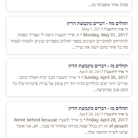
פסוק אחד אופטימי טז…
תהלים מח - דברים מקבוצת הדיון
ה' אייר ה'תשע"ז
·
May 1, 2017
Monday, May 01, 2017 • ה׳ אייר תשע״ז נראה לי שצריך באמת
להתייחס למחברים השונים בספר תהלים כספרים שונים ולנסות לעמוד
מה כל אחד מהם רוצה את שירי…
תהלים מז - דברים מקבוצת הדיון
ד' אייר ה'תשע"ז
·
April 30, 2017
Sunday, April 30, 2017 • ד׳ אייר תשע״ז הבני קרח האלה כתבו
שירים יותר יפים וכלליים מדוד דוד רק צועק על צרות פרטיות שלו כל
הזמן אגב באיזביצה…
תהלים מו - דברים מקבוצת הדיון
ב' אייר ה'תשע"ז
·
April 28, 2017
Friday, April 28, 2017 • ב׳ אייר תשע״ז We’ee behind because
of pesach זה רק בגלל שאת מניחה שהחזל זה טכני.. לא, אני אומר
שרצו לשייך החופה שלך…