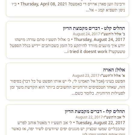
ורבינו! ווען פארן ארויס די באסעס? Thursday, April 08, 2021 • כ״ו
ניסן תשפ״א קמג – אל…
תהלים קלט - דברים מקבוצת הדיון
ב' אלול ה'תשע"ז
·
August 24, 2017
Thursday, August 24, 2017 • ב׳ אלול תשע״ז סתם עזרה: מישהו
יודע איך מונעים מוורד להיתקע כל הזמן כשכותבים יידיש בגלל הספעל
טשעקער? i tried it doesnt work…
אלול: הארה
א' אלול ה'תשע"ז
·
August 23, 2017
הפשט בעיני (אבל אל תאמינו לי, לי יש אותו הפשט על כל דבר) בסיפור
הזה, שאחד הטכסיסים הרוחניים החשובים ביותר הוא הקדשת משך זמן
לפעילות הרוחנית. כלומר כשם…
תהלים קלז - דברים מקבוצת הדיון
ל' אב ה'תשע"ז
·
August 22, 2017
Tuesday, August 22, 2017 • ל׳ אב תשע״ז ר מאטל אוהב לפרש
שהבבליים שמעו שבציון יש מנגנים יפים שיודעים לשיר יפה, אז כאשר
שבו אותם ביקשו שירו לנו…