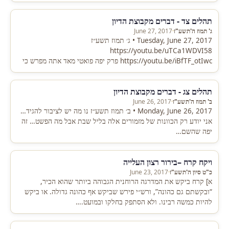
תהלים צד - דברים מקבוצת הדיון
ג' תמוז ה'תשע"ז
·
June 27, 2017
Tuesday, June 27, 2017 • ג׳ תמוז תשע״ז
https://youtu.be/uTCa1WDVI58
https://youtu.be/iBfTF_otIwc פרק יפה פואטי מאד אתה מפרש כי
עד צדק ישוב משפט לא הבנתי איך בדיוק מתפרש הפסוק? אה…
תהלים צג - דברים מקבוצת הדיון
ב' תמוז ה'תשע"ז
·
June 26, 2017
Monday, June 26, 2017 • ב׳ תמוז תשע״ז נו מה יש לציבור להגיד…
אני יודע רק הכוונות של מזמורים אלה בליל שבת אבל מה הפשט… זה
יפה שהשם…
ויקח קרח –בירור רצון העלייה
כ"ט סיון ה'תשע"ז
·
June 23, 2017
א] קרח ביקש את המדרגה הרוחנית הגבוהה ביותר שהוא הכיר,
“ובקשתם גם כהונה”, ורש״י פירש שביקש אף כהונה גדולה. או ביקש
להיות כמשה רבינו. ולא הסתפק בחלקו ובמועט.…