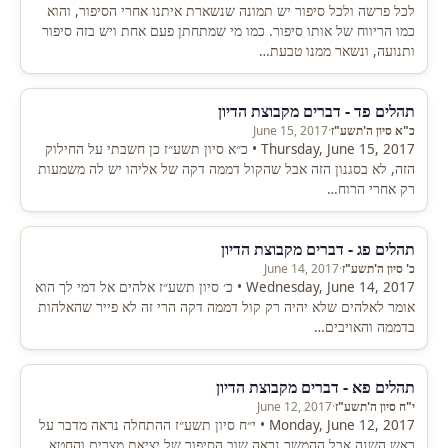
לכל פרשה ולכל סיפור יש תמונה שנשארת איתנו אחרי הסיפור, והוא
כמו הריווח של אותו סיפור. כמו מי שמתחתן פעם אחת ויש בזה סיפור
ותנועה, ונשאר ממנו טבעת…
תהלים פד - דברים מקבוצת הדיון
כ"א סיון ה'תשע"ז
·
June 15, 2017
Thursday, June 15, 2017 • כ״א סיון תשע״ז כן חשבתי על החילוק
הזה, לא בסגנון הזה אבל שהקול דממה דקה של אליהו יש לה משמעות
רק אחרי הרוח…
תהלים פג - דברים מקבוצת הדיון
כ' סיון ה'תשע"ז
·
June 14, 2017
Wednesday, June 14, 2017 • כ׳ סיון תשע״ז אלהים אל דמי לך הוא
אומר לאלהים שלא יהיה רק קול דממה דקה הרי זה לא פייר שהאלהות
בדממה והאויבים…
תהלים פא - דברים מקבוצת הדיון
י"ח סיון ה'תשע"ז
·
June 12, 2017
Monday, June 12, 2017 • י״ח סיון תשע״ז ההתחלה נראה מדבר על
ראש השנה אבל ההמשך נראה שוב הסיפור של יציאת מצרים והחטא