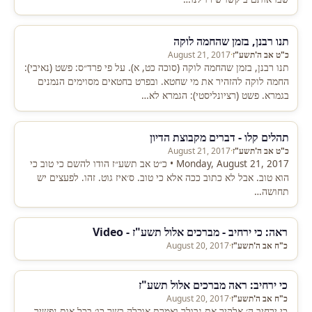
תנו רבנן, בזמן שהחמה לוקה
כ"ט אב ה'תשע"ז
·
August 21, 2017
תנו רבנן, בזמן שהחמה לוקה (סוכה כט, א). על פי פרד״ס: פשט (נאיבי):
החמה לוקה להזהיר את מי שחטא. ובפרט בחטאים מסוימים הנמנים
בגמרא. פשט (רציונליסטי): הגמרא לא…
תהלים קלו - דברים מקבוצת הדיון
כ"ט אב ה'תשע"ז
·
August 21, 2017
Monday, August 21, 2017 • כ״ט אב תשע״ז הודו להשם כי טוב כי
הוא טוב. אבל לא כתוב ככה אלא כי טוב. ס׳איז גוט. זהו. לפעצים יש
תחושה…
ראה: כי ירחיב - מברכים אלול תשע"ז - Video
כ"ח אב ה'תשע"ז
·
August 20, 2017
כי ירחיב: ראה מברכים אלול תשע"ז
כ"ח אב ה'תשע"ז
·
August 20, 2017
כי ירחיב ה׳ אלקיך את גבולך ואמרת אוכלה בשר כו׳ בכל אות נפשיך