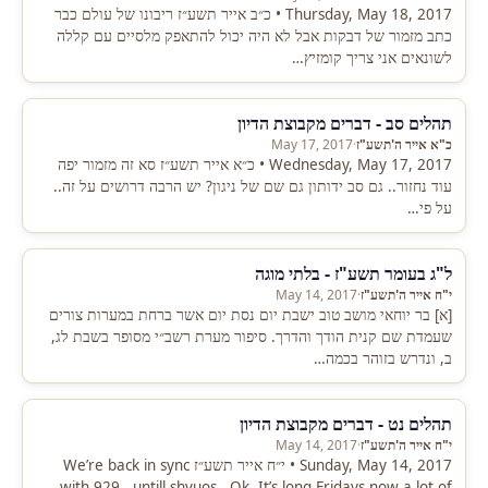
Thursday, May 18, 2017 • כ״ב אייר תשע״ז ריבונו של עולם כבר
כתב מזמור של דבקות אבל לא היה יכול להתאפק מלסיים עם קללה
לשונאים אני צריך קומזיץ…
תהלים סב - דברים מקבוצת הדיון
כ"א אייר ה'תשע"ז
·
May 17, 2017
Wednesday, May 17, 2017 • כ״א אייר תשע״ז סא זה מזמור יפה
עוד נחזור.. גם סב ידותון גם שם של ניגון? יש הרבה דרושים על זה..
על פי…
ל"ג בעומר תשע"ז - בלתי מוגה
י"ח אייר ה'תשע"ז
·
May 14, 2017
[א] בר יוחאי מושב טוב ישבת יום נסת יום אשר ברחת במערות צורים
שעמדת שם קנית הודך והדרך. סיפור מערת רשב״י מסופר בשבת לג,
ב, ונדרש בזוהר בכמה…
תהלים נט - דברים מקבוצת הדיון
י"ח אייר ה'תשע"ז
·
May 14, 2017
Sunday, May 14, 2017 • י״ח אייר תשע״ז We’re back in sync
with 929.. untill shvuos.. Ok. It’s long Fridays now a lot of