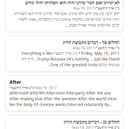
לא ימירנו ואם המר ימירנו והיה הוא ותמורתו יהיה קודש
כ"ג אייר ה'תשע"ז
·
May 19, 2017
“לא יבקר בין טוב לרע ולא ימירנו ואם המר ימירנו והיה הוא ותמורתו
יהיה קודש” סוף פרשת בחקותי עוסקת בדין התמורה, שאין להמיר
קרבן שהוקדש באחר אפילו מטוב…
תהלים סד - דברים מקבוצת הדיון
כ"ג אייר ה'תשע"ז
·
May 19, 2017
Friday, May 19, 2017 • כ״ג אייר תשע״ז Everything is like
Trump Because he’s nothing … Just like David.. לית ליה
מגרמיה כלום One of the greatest tricks…
After
May 18, 2017
·
כ"ב אייר ה'תשע"ז
Aftermath Afterlife Afternoon Afterparty After the war
After making love After the question After the world Here
lies the body Of creative wants Interred reluctantly By
various needs.…
תהלים סג - דברים מקבוצת הדיון
כ"ב אייר ה'תשע"ז
·
May 18, 2017