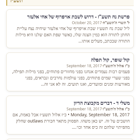
תשע״ז
פרשת נח תשע"ז - דרוש לשבת אויפרוף של אחי אלעזר
ל' תשרי ה'תשע"ח
·
October 20, 2017
ליל שבת נח תשע״ז שבת אויפרוף של אחי אלעזר שיחיה נצח עליית
החתן לתורה הוא כמין הצגה שלו, כאשר שפת האם שלנו היא מילות
התורה שבכתב, מעלים אותו…
קול שופר, קול תפלה
כ"ז אלול ה'תשע"ז
·
September 18, 2017
פעמים רבות נעמדים אנחנו בפני מחזורים פתוחים, בפני מילות תפילה,
בפני שערי שמים פתוחים, בפני עולמות נחרבים ונבראים, בפני
מאורעות זמנים ומועדים, ואנו תועים. זה לא אני זה…
משלי ד - דברים מקבוצת הדיון
כ"ז אלול ה'תשע"ז
·
September 18, 2017
Monday, September 18, 2017 • כ״ז אלול תשע״ז אבל באמת, אם
חושבים על זה. יש כאן משהו. הפסוק מתאר חבורת outlaws שחלק
מהפיתוי שלהם זה כיס אחד וכו׳.…