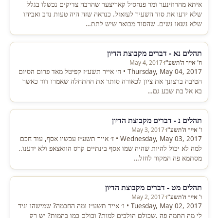
איתא מהרוזינער ומר פנחס׳ל קאריצער שהרבה צדיקים נכשלו בגלל
שלא ידעו את סוד השעיר לעזאזל. כנראה שזה היה טעות נדב ואביהו
שלא נשאו נשים. שהסוד מבואר שיש לתת…
תהלים נא - דברים מקבוצת הדיון
ח' אייר ה'תשע"ז
·
May 4, 2017
Thursday, May 04, 2017 • ח׳ אייר תשע״ז קפיטל מאד פרום הסיום
הטיבה ברצונך את ציון לכאורה סותר את ההתחלה שאמרו דוד כאשר
בא אל בת שבע גם…
תהלים נ - דברים מקבוצת הדיון
ז' אייר ה'תשע"ז
·
May 3, 2017
Wednesday, May 03, 2017 • ז׳ אייר תשע״ז עכשיו אסף, עוד חכם
למה לא יכול להיות שהיה שמו אסף בינתיים קרס הוואצאפ ולא ידענו..
מסתמא פה המקור לחזל…
תהלים מט - דברים מקבוצת הדיון
ו' אייר ה'תשע"ז
·
May 2, 2017
Tuesday, May 02, 2017 • ו׳ אייר תשע״ז ומה החכמה? שמישהו יגיד
לי מה התמה פה .שכולם הולכים למות? וכולם כמו בהמות? יש רק