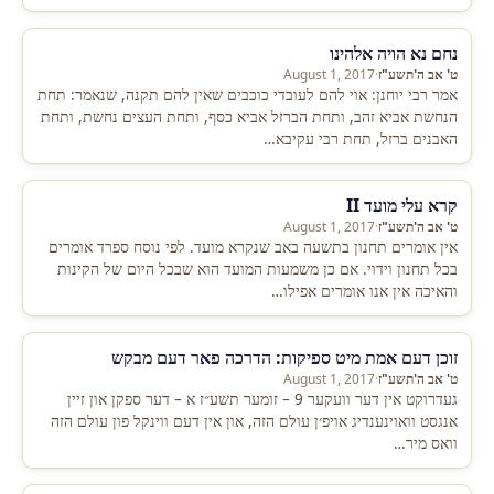
נחם נא הויה אלהינו
ט' אב ה'תשע"ז
·
August 1, 2017
אמר רבי יוחנן: אוי להם לעובדי כוכבים שאין להם תקנה, שנאמר: תחת
הנחשת אביא זהב, ותחת הברזל אביא כסף, ותחת העצים נחשת, ותחת
האבנים ברזל, תחת רבי עקיבא…
קרא עלי מועד II
ט' אב ה'תשע"ז
·
August 1, 2017
אין אומרים תחנון בתשעה באב שנקרא מועד. לפי נוסח ספרד אומרים
בכל תחנון וידוי. אם כן משמעות המועד הוא שבכל היום של הקינות
והאיכה אין אנו אומרים אפילו…
זוכן דעם אמת מיט ספיקות: הדרכה פאר דעם מבקש
ט' אב ה'תשע"ז
·
August 1, 2017
געדרוקט אין דער וועקער 9 – זומער תשע״ז א – דער ספקן און זיין
אנגסט וואוינענדיג אויפ׳ן עולם הזה, און אין דעם ווינקל פון עולם הזה
וואס מיר…