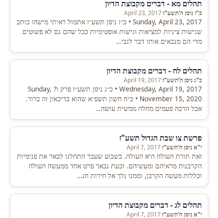
תהלים מא - דברים מקבוצת הדיון
כ"ז ניסן ה'תשע"ז
·
April 23, 2017
Sunday, April 23, 2017 • כ״ז ניסן תשע״ז אתמול ראיתי מישהו כותב
שגישות ציניות למציאות וגישות אופטימיות ככל שהם גם לא פשוטים
מדי הם מנבאים אותו דבר לגבי…
תהלים לח - דברים מקבוצת הדיון
כ"ג ניסן ה'תשע"ז
·
April 19, 2017
Wednesday, April 19, 2017 • כ״ג ניסן תשע״ז פרק ו? Sunday,
November 15, 2020 • כ״ח חשון תשפ״א שהוא בדיכאון זה ברור.
אבל הרבה פעמים מחלה ממשית עושה…
פרשת צו שבת הגדול תשע"ז
י"א ניסן ה'תשע"ז
·
April 7, 2017
זאת תורת העולה היא העולה. בשבוע שעבר התחלנו לבאר את פנימיות
הקרבנות מראיהם ומעשיהם. וכעת נבאר פרט אחד ממעשה העולה
וכללות מעשה הקרבן, וממנו נלך אל חירות חג…
תהלים לג - דברים מקבוצת הדיון
י"א ניסן ה'תשע"ז
·
April 7, 2017