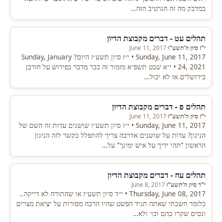
במדבק מה זה הנרטיב הזה…
תהלים עט - דברים מקבוצת הדיון
י"ז סיון ה'תשע"ז
·
June 11, 2017
Sunday, June 11, 2017 • י״ז סיון תשע״ז היום? Sunday, January
24, 2021 • י״א שבט תשפ״א מזמור זה כבר מדבר בפירוש על חורבן
בירושלים אז לא יכול…
תהלים פ - דברים מקבוצת הדיון
י"ז סיון ה'תשע"ז
·
June 11, 2017
Sunday, June 11, 2017 • י״ז סיון תשע״ז שושנים עדות זה השם של
הניגון? עדות על שושנים אדרבה צריך להתפלל בקשר לזה הניגון
הראשון “תהי ידיך על איש ימינך” על…
תהלים עח - דברים מקבוצת הדיון
י"ד סיון ה'תשע"ז
·
June 8, 2017
Thursday, June 08, 2017 • י״ד סיון תשע״ז או שהתורה לא דייקה..
כלומר חשבתי שאתה תגיד הפשט שהיו הרבה מסורות על יציאת מצרים
ונסים שקרו בהם וכו׳ ולא…