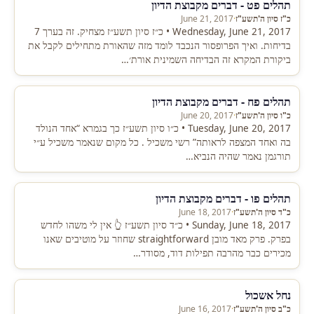
תהלים פט - דברים מקבוצת הדיון
כ"ז סיון ה'תשע"ז
·
June 21, 2017
Wednesday, June 21, 2017 • כ״ז סיון תשע״ז מצחיק. זה בערך 7
בדיחות. ואיך הפרופסור הנכבד לומד מזה שהאורת מתחילים לקבל את
ביקורת המקרא זה הבדיחה השמינית אורת׳…
תהלים פח - דברים מקבוצת הדיון
כ"ו סיון ה'תשע"ז
·
June 20, 2017
Tuesday, June 20, 2017 • כ״ו סיון תשע״ז כך בגמרא “אחד הנולד
בה ואחד המצפה לראותה” רשי משכיל . כל מקום שנאמר משכיל ע״י
תורגמן נאמר שהיה הנביא…
תהלים פו - דברים מקבוצת הדיון
כ"ד סיון ה'תשע"ז
·
June 18, 2017
Sunday, June 18, 2017 • כ״ד סיון תשע״ז 👆 אין לי משהו לחדש
בפרק. פרק מאד מובן straightforward שחוזר על מוטיבים שאנו
מכירים כבר מהרבה תפילות דוד, מסודר…
נחל אשכול
כ"ב סיון ה'תשע"ז
·
June 16, 2017