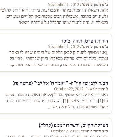
כ"א חשון ה'תשע"ג
·
November 6, 2012
אחת השאלות החמות ביותר, והמכריעות ביותר, הוא היחס להלכה
ולשינויים בתוכה. אשכולות רבים מספור כאן תלוייים ועומדים
בשאלה זו. נהוג להניח שזהו ההבדל על אודותיו הוציאו
האורתודוכסים את…
חירות הפרט, תורה, מוסר
כ"א חשון ה'תשע"ג
·
November 6, 2012
[אני ממשיך להעתיק לכאן חלקים של דיונים שהיו לי באתר
עצכח, בינתיים ללא עריכה מספקת] כיוון שלדעתי , מבין כל
השאלות העומדות בפני הדת, מדובר בהשאלה הכי חשובה,…
הבנה ללבו של הוי"ה- "ויאמר ה' אל לבו" (פרשת נח)
ו' חשון ה'תשע"ג
·
October 22, 2012
ויאמר ה׳ אל לבו לא אוסיף עוד לקלל את האדמה בעבור האדם
וגו׳[1]. כתב במי השילוח[2]: הנה זאת מחשבת הש״י נודע לנח,
מאחר שנטבע בלבו גודל יראה אשר…
הצדקת הקיום, והשחרור ממנו (קהלת)
כ"א תשרי ה'תשע"ג
·
October 7, 2012
נהגו לקרוא ספר קהלת בשבת חול המועד סוכות. נטעום בדבר