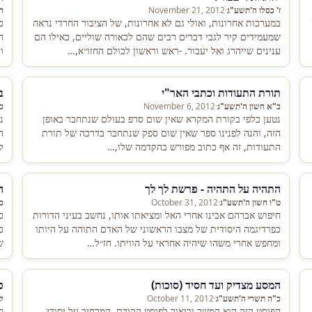
ז' כסלו ה'תשע"ג
·
November 21, 2012
ח
במערכות אחרונות, ואולי גם לא אחרונות, של הציבור החרדי נראה
כ
שמעמידים קיר לגבי דברים רבים שהם לכאורה שוליים, כאילו הם
ח
ענינים שייהרג ואל יעבור. -ראש וראשון לכולם החזו״א,…
ו
ה
תורת התעודות וכתבי האר"י
ב
כ"א חשון ה'תשע"ג
·
November 6, 2012
כ
נטען כלפי בקורת המקרא שאין שום סרפ בעולם שנתחבר באופן
נ
הזה, והנה לפנינו ספר שאין שום ספק שנתחבר בדרכה של תורת
ה
התעודות, זה אף כתוב מפורש בהקדמה שלו,…
ל
התהיה על התהיה - פרשת לך לך
ה
ט"ו חשון ה'תשע"ג
·
October 31, 2012
כ
חיפוש אברהם אבינו אחרי האל ומציאתו אותו, נחשב בעיני הדורות
כ
כפרדיגמה היסודית של מצבו הראשוני של האדם התוהה על היותו
כ
ומחפש אחרי משהו שיהיה אחראי על הוויתו. חז״ל…
ש
המסע מצדיק ועד חסיד (סוכות)
פ
כ"ה תשרי ה'תשע"ג
·
October 11, 2012
ל
הפוסט הזה הוא המשך וביאור לפוסט הקודם, המרחיב על יסודי
ס