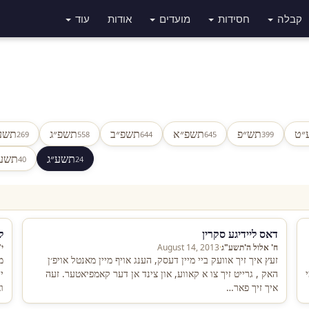
קבלה
חסידות
מועדים
אודות
עוד
״ט
תש״פ
תשפ״א
תשפ״ב
תשפ״ג
תשע
269
558
644
645
399
תשע״ג
תשע
40
24
דאס ליידיגע סקרין
ל
ח' אלול ה'תשע"ג
·
August 14, 2013
י
זעץ איך זיך אוועק ביי מיין דעסק, הענג אויף מיין מאנטל אויפ׳ן
מ
האק , גרייט זיך צו א קאווע, און צינד אן דער קאמפיאטער. זעה
י
איך זיך פאר…
ו