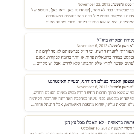
' כסלו ה'תשע"ג
·
November 22, 2012
פי שביארתי כבר לא אחת, [לאחרונה כאן, וראו כאן], הנושא של
ירות ועצמאות הפרט מול הדת ההטרונומית המשעבדת
המחייבת, היא הנושא היסודי ביותר עבורי ומהווה מקום
התנגשות היותר…
קורת המקרא בחז"ל
"א חשון ה'תשע"ג
·
November 6, 2012
תעוררתי להערה חדשה, וכי חז״ל בפרשנותם לא מחלקים את
טקסט בצורה ברוטאלית פחות או יותר בדומה לבקורת. אמנם
עתים אפשר לתרץ שלא התכוונו אלא לדרש, אבל יש מקרים…
מצפון האבוד בעולם המודרני, ובעיית האינטרנט
"א חשון ה'תשע"ג
·
November 6, 2012
מי שנמצא בתוך תרבות החש חרדה ממש מאיום העולם החדש,
פי שהוא מתבטא בפני עינינו במהפכה האחרונה שתרבות הקידמה
לנו הביאה עלינו, שהוא מהפכת האינטרנט, אבל התנהל פחות…
רשת בראשית - לא תאכלו מכל עץ הגן
' תשרי ה'תשע"ג
·
October 16, 2012
יפור אדם וחוה, הנחש ועץ הדעת, הוא אחד המסקרנים ביותר בין