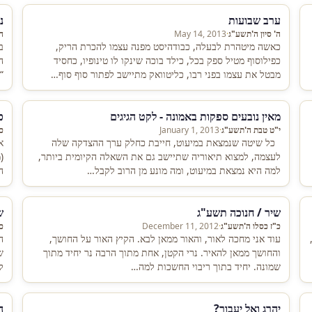
ערב שבועות
נ
ה' סיון ה'תשע"ג
·
May 14, 2013
ה
כאשה מיטהרת לבעלה, כבודהיסט מפנה עצמו להכרת הריק,
ב
כפילוסוף מטיל ספק בכל, כילד בוכה שינקו לו טינופיו, כחסיד
ה
מבטל את עצמו בפני רבו, כליטוואק מתיישב לפתור סוף סוף…
“
ע
מאין נובעים ספקות באמונה - לקט הגיגים
כ
י"ט טבת ה'תשע"ג
·
January 1, 2013
כ
כל שיטה שנמצאת במיעוט, חייבת כחלק ערך ההצדקה שלה
א
לעצמה, למצוא תיאוריה שתיישב גם את השאלה הקיומית ביותר,
(
למה היא נמצאת במיעוט, ומה מונע מן הרוב לקבל…
ה
שיר / חנוכה תשע"ג
ש
כ"ז כסלו ה'תשע"ג
·
December 11, 2012
כ
ב,
עוד אני מחכה לאור, והאור ממאן לבא. הקיץ האור על החושך,
ה
והחושך ממאן להאיר. נרי הקטן, אחת מתוך הרבה נר יחיד מתוך
ש
שמונה. יחיד בתוך ריבוי החשכות למה…
ל
יהרג ואל יעבור?
ה