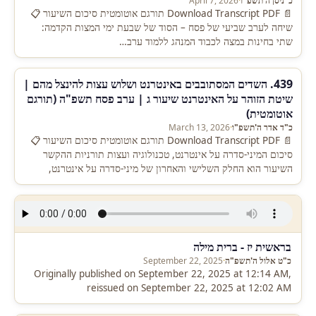
כ' ניסן ה'תשפ"ו
·
April 7, 2026
📄 Download Transcript PDF תורגם אוטומטית סיכום השיעור 📋
שיחה לערב שביעי של פסח – הסוד של שבעת ימי המצות הקדמה:
שתי בחינות במצה לכבוד המנהג ללמוד ערב…
439. השדים המסתובבים באינטרנט ושלוש עצות להינצל מהם |
שיטת הזוהר על האינטרנט שיעור ג | ערב פסח תשפ"ה (תורגם
אוטומטית)
כ"ד אדר ה'תשפ"ו
·
March 13, 2026
📄 Download Transcript PDF תורגם אוטומטית סיכום השיעור 📋
סיכום המיני-סדרה על אינטרנט, טכנולוגיה ועצות תורניות ההקשר
השיעור הוא החלק השלישי והאחרון של מיני-סדרה על אינטרנט,
טלפונים, מדיה…
בראשית יז - ברית מילה
כ"ט אלול ה'תשפ"ה
·
September 22, 2025
Originally published on September 22, 2025 at 12:14 AM,
reissued on September 22, 2025 at 12:02 AM