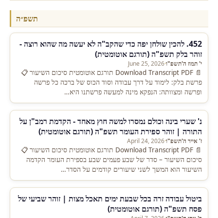
תשפ״ה
452. להכין שולחן יפה כדי שהקב"ה לא יעשה מה שהוא רוצה -
זוהר בלק תשפ"ה (תורגם אוטומטית)
י' תמוז ה'תשפ"ו
·
June 25, 2026
📄 Download Transcript PDF תורגם אוטומטית סיכום השיעור 📋
פרשת בלק: לימוד על דרך עבודה וסוד הכוס של ברכה כל פרשה
ופרשה ומצוותה: הנפקא מינה למעשה פרשתנו היא…
נ' שערי בינה וכולם נמסרו למשה חוץ מאחד - הקדמת רמב"ן על
התורה | זוהר ספירת העומר תשפ"ה (תורגם אוטומטית)
ז' אייר ה'תשפ"ו
·
April 24, 2026
📄 Download Transcript PDF תורגם אוטומטית סיכום השיעור 📋
סיכום השיעור – סדר של שבע פעמים שבע בספירת העומר הקדמה
השיעור הוא המשך לשני שיעורים קודמים על הסדר…
ביטול עבודה זרה בכל שבעת ימים תאכל מצות | זוהר שביעי של
פסח תשפ"ה (תורגם אוטומטית)