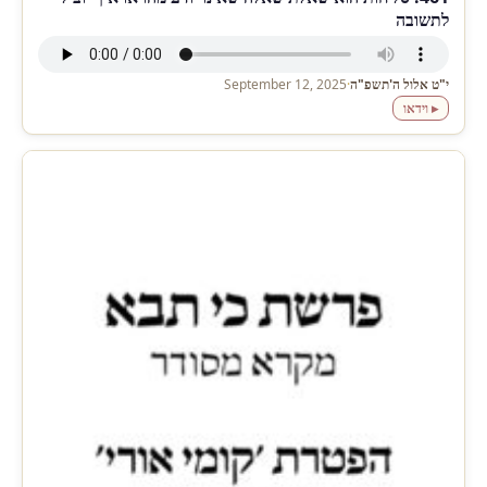
לתשובה
י"ט אלול ה'תשפ"ה
·
September 12, 2025
▸ וידאו