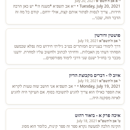
י"א אב ה'תשפ"א
·
July 20, 2021
Tuesday, July 20, 2021 • י״א אב תשפ״א *מענה ה׳* יש כאן הרבה
חידות.. צריך לנסות לפתור אותם קצת, אולי ירחם.. קודם כל מה זה
הדבר הזה, שבני…
פושטין ודורשין
י' אב ה'תשפ"א
·
July 19, 2021
דרך לימודי בעניינים המותרים בט״ב גיליתי חידוש כזה נפלא שכמעט
הסחתי דעתי מן האבלות.. ודחיתי לכתוב ולחשוב עליו למחרת. ידענו
מכבר כי בחז״ל ישנם שני דרכי לימוד מפורסמים…
איוב לו - דברים מקבוצת הדיון
י' אב ה'תשפ"א
·
July 19, 2021
Monday, July 19, 2021 • י׳ אב תשפ״א אני חושב שזה טעות לקרוא
את הספר כאילו הוא צריך להגיע לתשובה בסוף. אם העיקר היה להגיע
לאיזה מסקנה היה…
איכה פרק א - ביאור רהוט
ט' אב ה'תשפ"א
·
July 18, 2021
הקינה הלכה למעשה נקרא ספר זה ספר קינות, כלומר הוא מסוג