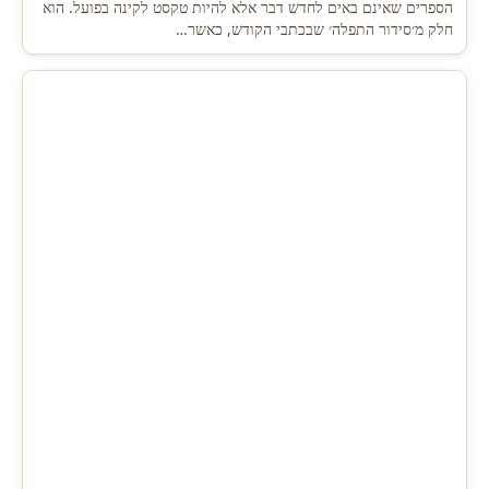
הספרים שאינם באים לחדש דבר אלא להיות טקסט לקינה בפועל. הוא
חלק מ׳סידור התפלה׳ שבכתבי הקודש, כאשר…