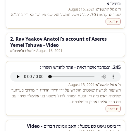
ברדל"א
ח' אלול ה'תשפ"א
·
August 16, 2021
שער ההקדמות 70. קבלה משל ונמשל ועל שני פירושי האר"י ברדל"א
▸ וידאו
2. Rav Yaakov Anatoli's account of Aseres
Yemei Tshuva - Video
August 16, 2021
·
ח' אלול ה'תשפ"א
245. ובמדבר אשר ראית - זוהר לחודש תשרי ג
ה' אלול ה'תשפ"א
·
August 13, 2021
השיעור לפרשת שופטים הוקדש על ידי ידידי הרה״ג ר׳ מרדכי בערגער
שליט״א ראש בית דין גבעת המורה לרגל נישואי בנו אלימלך שיחי׳ עם
בת הרב אליהו אהרן טייטלבוים…
▸ וידאו
דו ביסט נישט ספעשעל : האב אמונת חברים - Video