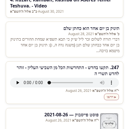
Teshuva. - Video
August 30, 2021
·
כ"ב אלול ה'תשפ"א
תינוק בן יום אחד הוא כחתן שלם
כ' אלול ה'תשפ"א
·
August 28, 2021
דברי תורה לשלום זכר ליל ש״ק כי תבא תשפ״א שמחת ההורים בתינוק
בן יום אחד כבחתן שלם תנן (משנה נדה ה, ג): תינוק בן יום אחד
מיטמא בזיבה…
247. תקעו בחדש - התחדשות הכל מן השביעי העליון - זוהר
לחדש תשרי ה
י"ח אלול ה'תשפ"א
·
August 26, 2021
▸ וידאו
פוסט פייסבוק — 2021-08-26
י"ח אלול ה'תשפ"א
·
August 26, 2021