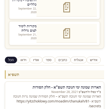
📄
כלליים
September 22,
2020
מקורות לימוד
📄
לצום גדליה
September 21,
2020
אידיש
אנגלית
כתבים
ספר
אודיו
וידאו
הכל
תשפ״א
הארות שמונה ימי חנוכה תשפ"א - חלק הסודות
כ"ד כסלו ה'תשפ"ב
·
November 28, 2021
הארות שמונה ימי חנוכה תשפ"א – חלק הסודות שמונה נרות חנוכה
תשפ״א https://yitzchoklowy.com/moadim/chanukah/81-
secrets/