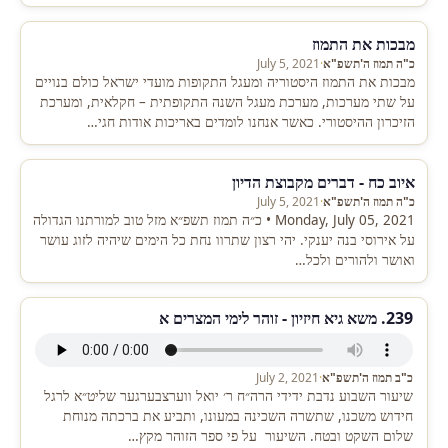
מבכות את התמוז
כ"ה תמוז ה'תשפ"א
·
July 5, 2021
מבכות את התמוז היסטוריה ומעגל התקופות מועדי ישראל כולם בנויים
על שתי מערכות, מערכת מעגל השנה התקופתית – חקלאית, ומערכת
הזיכרון ההיסטורי. כאשר אנחנו לומדים באריכות אודות חגי…
איוב כח - דברים מקבוצת הדיון
כ"ה תמוז ה'תשפ"א
·
July 5, 2021
Monday, July 05, 2021 • כ״ה תמוז תשפ״א מזל טוב למורתנו הגדולה
על אירוסי בנה יענקי. יהי רצון שתרוו נחת כל הימים שיהיה לזוג עושר
ואושר ולהורים ולכל…
239. משא גיא חיזיון - זוהר לימי המצרים א
כ"ב תמוז ה'תשפ"א
·
July 2, 2021
שיעור השבוע נדבת ידידי הרה״ח ר׳ יואל ווערצבערגער שליט״א לרגל
חידוש משכנו, שתשרה השכינה במעונו, ותביע את ברכתה מנוחת
שלום השקט ובטח. השיעור על פי ספר הזוהר מקץ…