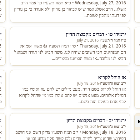
Wednesday, July 27, 2016 • כ״א תמוז תשע״ו כך אמר הרב
אשלג.. הרב אשלג אמר שיש לבחור בן גוריון ולא אגודה כי בן גוריון
ס
לפי דעתו מתכון לטובת…
ש
ירמיהו טו - דברים מקבוצת הדיון
י
ט"ו תמוז ה'תשע"ו
·
July 21, 2016
י
Y
Thursday, July 21, 2016 • ט״ו תמוז תשע״ו 👍 משה ושמואל
הם המנהיגים הכי חשובים שהיה לנו. משה הביא לנו תורה ושמואל
ה
הביא לנו מלוכה..או משה הוציאנו ממצרים…
ש
אז הוחל לקרוא
י
י"ב תמוז ה'תשע"ו
·
July 18, 2016
י
אז הוחל לקרוא בשם הויה. מעט מילים יש להם עוז ואומץ כמו
המילה אלוהים. מעט אנשים יש להם אומץ כמו מי שהחל לקרוא
לבני אדם בעולם הזה בשם…
פ
ירמיהו יב - דברים מקבוצת הדיון
ע
י"ב תמוז ה'תשע"ו
·
July 18, 2016
י
Monday, July 18, 2016 • י״ב תמוז תשע״ו צדיק השם אני חושב
א
הפירוש שהוא צריך להיות צדיק ולכן קשה עליו מדוע וכו או
י