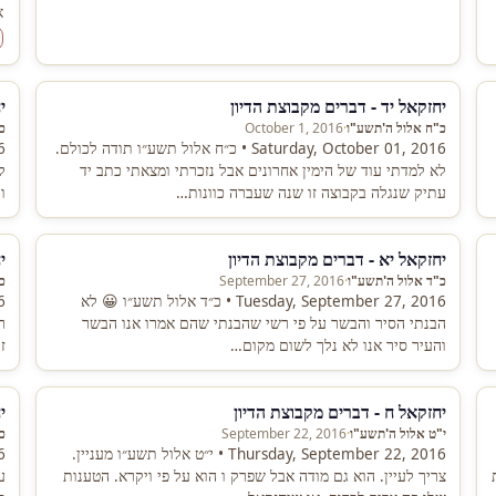
א
יחזקאל יד - דברים מקבוצת הדיון
י
כ"ח אלול ה'תשע"ו
·
October 1, 2016
כ
Saturday, October 01, 2016 • כ״ח אלול תשע״ו תודה לכולם.
לא למדתי עוד של הימין אחרונים אבל נזכרתי ומצאתי כתב יד
ל
עתיק שנגלה בקבוצה זו שנה שעברה כוונות…
ו
יחזקאל יא - דברים מקבוצת הדיון
י
כ"ד אלול ה'תשע"ו
·
September 27, 2016
כ
Tuesday, September 27, 2016 • כ״ד אלול תשע״ו 😀 לא
הבנתי הסיר והבשר על פי רשי שהבנתי שהם אמרו אנו הבשר
ר
והעיר סיר אנו לא נלך לשום מקום…
ז
יחזקאל ח - דברים מקבוצת הדיון
י
י"ט אלול ה'תשע"ו
·
September 22, 2016
כ
Thursday, September 22, 2016 • י״ט אלול תשע״ו מעניין.
צריך לעיין. הוא גם מודה אבל שפרק ו הוא על פי ויקרא. הטענות
ע