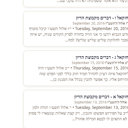
קיצור הוא אומר ששפינוזה לא היה עקבי עם…
חזקאל ו - דברים מקבוצת הדיון
"ז אלול ה'תשע"ו
·
September 20, 2016
Tuesday, September 20, 2016 • י״ז אלול תשע״ו קיבל מוטיף
דש הנביא וידעו כי אני הויה בחזרה לפרק הקודם שניה, יש איזה
סבר לחלוקת שליש שליש שליש? למה…
חזקאל ג - דברים מקבוצת הדיון
"ב אלול ה'תשע"ו
·
September 15, 2016
Thursday, September 15, 2016 • י״ב אלול תשע״ו היה
יחזקאל איזה רעיון להחיל תמיד חוק כללי לפני הפרט שזה
תייחס אליו. כך אפשר להבין בכלל את הסגנון בן…
חזקאל א - דברים מקבוצת הדיון
' אלול ה'תשע"ו
·
September 13, 2016
Tuesday, September 13, 2016 • י׳ אלול תשע״ו תודה זלמן
ייב על הפירוש הפשוט והנכון.. רק קצת שאלות שנשארו לי פסוק
 לא התאים לו לבטא המילה אחור?…