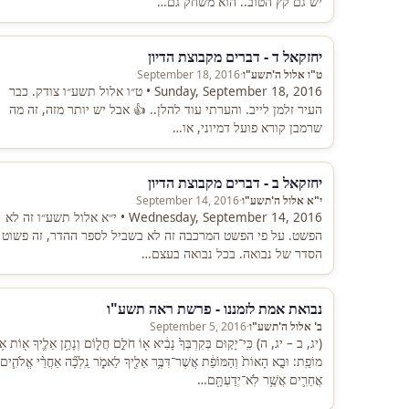
יש גם קץ הטוב.. הוא משחק גם…
יחזקאל ד - דברים מקבוצת הדיון
ט"ו אלול ה'תשע"ו
·
September 18, 2016
Sunday, September 18, 2016 • ט״ו אלול תשע״ו צודק. כבר
העיר זלמן לייב. והערתי עוד להלן.. 👍 אבל יש יותר מזה, זה מה
שרמבן קורא פועל דמיוני, או…
יחזקאל ב - דברים מקבוצת הדיון
י"א אלול ה'תשע"ו
·
September 14, 2016
Wednesday, September 14, 2016 • י״א אלול תשע״ו זה לא
הפשט. על פי הפשט המרכבה זה לא בשביל לספר ההדר, זה פשוט
הסדר של נבואה. בכל נבואה בעצם…
נבואת אמת לזמננו - פרשת ראה תשע"ו
ב' אלול ה'תשע"ו
·
September 5, 2016
(יג, ב – יג, ה) כִּֽי־יָק֤וּם בְּקִרְבְּךָ֙ נָבִ֔יא א֖וֹ חֹלֵ֣ם חֲל֑וֹם וְנָתַ֥ן אֵלֶ֛יךָ א֖וֹת א֥ו
מוֹפֵֽת: וּבָ֤א הָאוֹת֙ וְהַמּוֹפֵ֔ת אֲשֶׁר־דִּבֶּ֥ר אֵלֶ֖יךָ לֵאמֹ֑ר נֵֽלְכָ֞ה אַחֲרֵ֨י אֱלֹהִ֧ים
אֲחֵרִ֛ים אֲשֶׁ֥ר לֹֽא־יְדַעְתָּ֖ם…