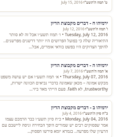
ט' תמוז ה'תשע"ו
·
July 15, 2016
ירמיהו ח - דברים מקבוצת הדיון
ו' תמוז ה'תשע"ו
·
July 12, 2016
Tuesday, July 12, 2016 • ו׳ תמוז תשע״ו אבל זה לא סותר
התיאוריה שלה כי בפועל הפרושים היו יותר דרשנים מפרשנים..
להיפך הצדוקים היו בפשט בודאי אומרים, אבל…
ירמיהו ה - דברים מקבוצת הדיון
א' תמוז ה'תשע"ו
·
July 7, 2016
Thursday, July 07, 2016 • א׳ תמוז תשע״ו אם יש עושה משפט
מבקש אמונה – מכאן שאמונה בדברי נביאים הכוונה ישרות,
trustworthy, לא faith. פעם הייתי מאד ביזי…
ירמיהו ב - דברים מקבוצת הדיון
כ"ח סיון ה'תשע"ו
·
July 4, 2016
Monday, July 04, 2016 • כ״ח סיון תשע״ו כבר הרמבם עצמו
אמר שפסוקים רבים יש שמורים היפך הבחירה וניסה ליישבם עם
הרעיון שלו מפרעה.. בגמרא יומא פירשו הפסוק…