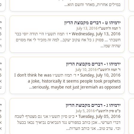
במילים אחרות, מאחר והשם הוא…
כ
ירמיהו ט - דברים מקבוצת הדיון
י
ז' תמוז ה'תשע"ו
·
July 13, 2016
ח
Wednesday, July 13, 2016 • ז׳ תמוז תשע״ו היי תודה יוסי כבר
חשבתי … פסוק ג כל אח עקוב יעקב.. למה זה מזכיר לי אח מסוים
י
שהיה שמו…
ה
ירמיהו ו - דברים מקבוצת הדיון
י
ד' תמוז ה'תשע"ו
·
July 10, 2016
ה
Sunday, July 10, 2016 • ד׳ תמוז תשע״ו I don’t think he was
a Joke, historically it seems people took prophets
א
seriously, maybe not just Jeremiah as opposed…
ע
ירמיהו ג - דברים מקבוצת הדיון
י
כ"ט סיון ה'תשע"ו
·
July 5, 2016
ל'
Tuesday, July 05, 2016 • כ״ט סיון תשע״ו אני גם מצטרף לשבח
דברי הערשי.. אכן כותב במפורש נגד הנביאים נביאיך נבאו בבעל
א
וכו׳. ערב טוב.. אני כותב הערות…
א