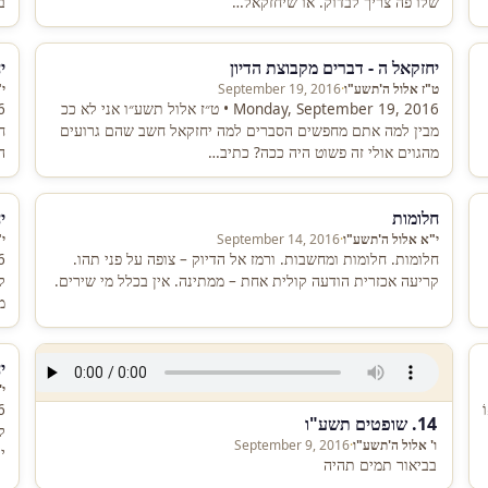
שלו פה צריך לבדוק. או שיחזקאל…
ב
יחזקאל ה - דברים מקבוצת הדיון
י
ט"ז אלול ה'תשע"ו
·
September 19, 2016
י
Monday, September 19, 2016 • ט״ז אלול תשע״ו אני לא ככ
מבין למה אתם מחפשים הסברים למה יחזקאל חשב שהם גרועים
ח
מהגוים אולי זה פשוט היה ככה? כתיב…
ה
חלומות
י
י"א אלול ה'תשע"ו
·
September 14, 2016
י
חלומות. חלומות ומחשבות. ורמז אל הדיוק – צופה על פני תהו.
קריעה אכזרית הודעה קולית אחת – ממתינה. אין בכלל מי שירים.
ל
מ
י
י
ֹ
14. שופטים תשע"ו
ל
ו' אלול ה'תשע"ו
·
September 9, 2016
י
בביאור תמים תהיה