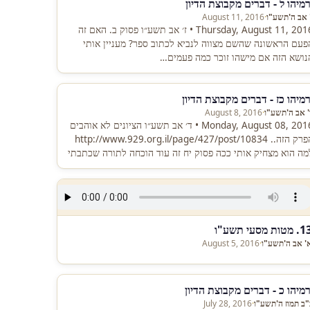
רמיהו ל - דברים מקבוצת הדיון
' אב ה'תשע"ו
·
August 11, 2016
Thursday, August 11, 2016 • ז׳ אב תשע״ו פסוק ב. האם זה
פעם הראשונה שהשם מצווה לנביא לכתוב ספר? מעניין אותי
נושא הזה אם מישהו זוכר כמה פעמים…
רמיהו כז - דברים מקבוצת הדיון
' אב ה'תשע"ו
·
August 8, 2016
Monday, August 08, 2016 • ד׳ אב תשע״ו הציונים לא אוהבים
הפרק הזה.. http://www.929.org.il/page/427/post/10834
מה הוא מצחיק אותי ככה פסוק יח זה עוד הוכחה לתורה שכתבתי
ה שאחד…
מטות מסעי תשע"ו
' אב ה'תשע"ו
·
August 5, 2016
רמיהו כ - דברים מקבוצת הדיון
"ב תמוז ה'תשע"ו
·
July 28, 2016