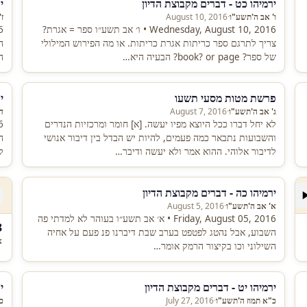
ירמיהו כט - דברים מקבוצת הדיון
י
ו' אב ה'תשע"ו
·
August 10, 2016
ז
Wednesday, August 10, 2016 • ו׳ אב תשע״ו ספר = אגרת?
צריך לתרגם ספר כריתות אגרת כריתות. או מה הפירוש המילולי
ה
של ספר? book? or page? הבעיה היא…
ה
פרשת מטות מסעי תשעו
י
ג' אב ה'תשע"ו
·
August 7, 2016
ד
לא יחל דברו ככל היוצא מפיו יעשה. [א] חומר ומרכזיות הנדרים
והשבועות נתבאר כמה פעמים, להיות יש הבדל בין דיבור אנושי
לדיבור אלוהי. ההוא אמר ולא יעשה ודיבר…
ל
פ
ירמיהו כה - דברים מקבוצת הדיון
א' אב ה'תשע"ו
·
August 5, 2016
Friday, August 05, 2016 • א׳ אב תשע״ו בעוהר לא למדתי פה
13. 
השבוע, אבל נהטג לפטפט בערב שבת דיברנו פנ פעם על אחיה
א
השילוני וכו בקיצור הרמק אומר…
ירמיהו יט - דברים מקבוצת הדיון
י
כ"א תמוז ה'תשע"ו
·
July 27, 2016
כ