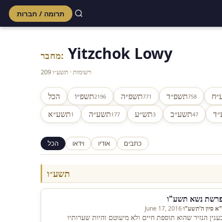
תרומה / חברות
Skip
to
Yitzchok Lowy
content
מחבר:
209 רשומות · תשע״ו
״ח
תשפ״ד
תשפ״ה
תשפ״ו
הכל
2196
771
758
״ד
תשע״ב
תש״ע
תשע״ה
תשע״א
1
177
3
47
כתבים
אודיו
וידאו
הכל
תשע״ו
רשת נשא תשע"ו
"א סיון ה'תשע"ו
·
June 17, 2016
ענין הנזיר שהוא תוספת חיים ולא מיעוטם והיות שערותיו