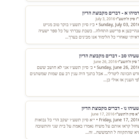
רמיהו א - דברים מקבוצת הדיון
ז סיון ה'תשע"ו
·
July 3, 2016
Sunday, July 03, 2016 • כ״ז סיון תשע״ו בוקר טוב מגייט
נהייבען א פרישע התחלה.. בשבת עברתי על כל ספר ישעיה
ראיתי שאחרי כל הלימוד אנו מבינים בערך…
שעיהו סב - דברים מקבוצת הדיון
 סיון ה'תשע"ו
·
June 26, 2016
Sunday, June 26, 2016 • כ׳ סיון תשע״ו אני לא חושב ששם
דש הכוונה ליטרלי… אבל בתנך היה ענין רב עם שמות שמשתנים
פי הענין אז אולי כן…
שעיהו נו - דברים מקבוצת הדיון
"א סיון ה'תשע"ו
·
June 17, 2016
Friday, June 17, 2016 • י״א סיון תשע״ו יעקב הרי כל נבואות
חזל קראו אותם על משיח נאמרו באמת על בית שני והתשובה
יא שהתקווה ל התמששה.. זה…