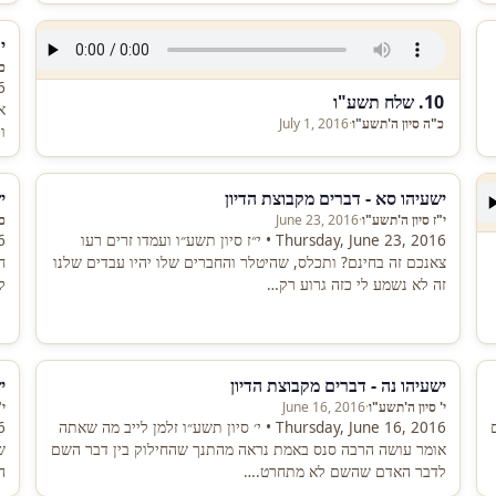
י
כ"
10. שלח תשע"ו
א
כ"ה סיון ה'תשע"ו
·
July 1, 2016
ו
ישעיהו סא - דברים מקבוצת הדיון
י
י"ז סיון ה'תשע"ו
·
June 23, 2016
כ'
Thursday, June 23, 2016 • י״ז סיון תשע״ו ועמדו זרים רעו
צאנכם זה בחינם? ותכלס, שהיטלר והחברים שלו יהיו עבדים שלנו
ח
זה לא נשמע לי כזה גרוע רק…
ל
ישעיהו נה - דברים מקבוצת הדיון
י
י' סיון ה'תשע"ו
·
June 16, 2016
י
ם
Thursday, June 16, 2016 • י׳ סיון תשע״ו זלמן לייב מה שאתה
אומר עושה הרבה סנס באמת נראה מהתנך שהחילוק בין דבר השם
ש
לדבר האדם שהשם לא מתחרט.…
ה