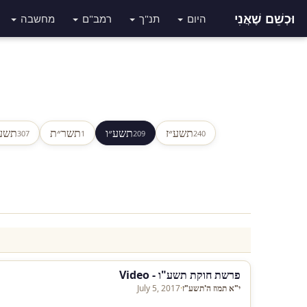
וּכְשֵׁם שֶׁאֲנִי
היום
תנ"ך
רמב"ם
מחשבה
תשע״ז
תשע״ו
תשר״ת
תשע
307
1
209
240
פרשת חוקת תשע"ו - Video
י"א תמוז ה'תשע"ז
·
July 5, 2017