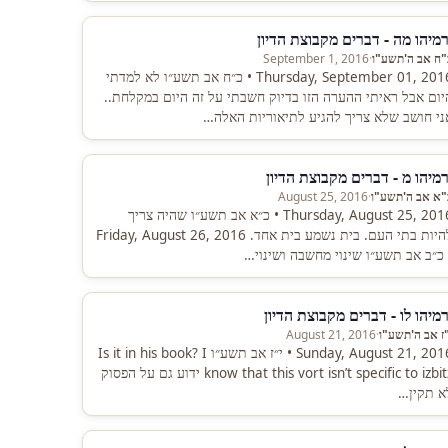
רמיהו מה - דברים מקבוצת הדיון
"ח אב ה'תשע"ו
·
September 1, 2016
Thursday, September 01, 2016 • כ״ח אב תשע״ו לא למדתי
יום אבל ראיתי ההערה הזו בדיוק חשבתי על זה היום במקלחת..
ני חושב שלא צריך להגיע לתיאוריות האלה…
רמיהו מ - דברים מקבוצת הדיון
"א אב ה'תשע"ו
·
August 25, 2016
Thursday, August 25, 2016 • כ״א אב תשע״ו שהיה צריך
להיות בתי העם. בית נשמע בית אחד. Friday, August 26, 2016
 כ״ב אב תשע״ו שינוי מחשבה ושינוי…
רמיהו לו - דברים מקבוצת הדיון
"ז אב ה'תשע"ו
·
August 21, 2016
Sunday, August 21, 2016 • י״ז אב תשע״ו Is it in his book? I
know that this vort isn’t specific to izbitz ידוע גם על הפסוק
א תקין…