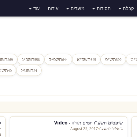
קבלה
חסידות
מועדים
אודות
עוד
״ט
תש״פ
תשפ״א
תשפ״ב
תשפ״ג
תשע
269
558
644
645
399
תשע״ג
תשע
40
24
שופטים תשע"ו תמים תהיה - Video
פ
ג' אלול ה'תשע"ז
·
August 25, 2017
י
ב