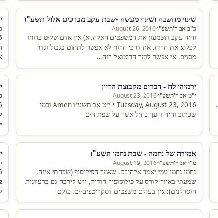
שינוי מחשבה ושינוי מעשה -שבת עקב מברכים אלול תשע"ו
י
כ"ב אב ה'תשע"ו
·
August 26, 2016
כ
והיה עקב תשמעון את המשפטים האלה. א) אין אדם שליט ברוחו
לכלוא את הרוח. את דרכי הרוח לא אפשר לתחום בגבול וגדר
ה
מסוים. אי אפשר לומר הריטואל הזה…
א
ירמיהו לח - דברים מקבוצת הדיון
י
י"ט אב ה'תשע"ו
·
August 23, 2016
כ
.
Tuesday, August 23, 2016 • י״ט אב תשע״ו Amen וכמו
שכתוב והיה זרעך כחול אשר על שפת הים
•
אמירה של נחמה - שבת נחמו תשע"ו
י
ט"ו אב ה'תשע"ו
·
August 19, 2016
י
נחמו נחמו עמי יאמר אלהיכם. שאמר הפילוסוף (שכחתי איזה,
שמעתי באיזה קורס על פילוסופיה הודית, ויש קירבה גם ברעיונות
הוסרלנים): אין בעולם משפטים דסקריטפיביים. כולם
ל
פרספריקטיביים. היינו, גם…