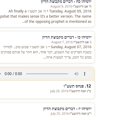
ירמיהו כח - דברים מקבוצת הדיון
ה' אב ה'תשע"ו
·
August 9, 2016
Tuesday, August 09, 2016 • ה׳ אב תשע״ו Ah finally a
pshat that makes sense It’s a better version. The name
of the opposing prophet is mentioned as…
ירמיהו כו - דברים מקבוצת הדיון
ג' אב ה'תשע"ו
·
August 7, 2016
Sunday, August 07, 2016 • ג׳ אב תשע״ו שבוע טוב.. למדתי
בשבת הפרקים של השבוע, דבר אחד, הוא חוזר על אותם פסוקים
ממש כל הזמן, צריך לעשות איזה…
12. פנחס תשע"ו
כ"ג תמוז ה'תשע"ו
·
July 29, 2016
ירמיהו יז - דברים מקבוצת הדיון
י"ט תמוז ה'תשע"ו
·
July 25, 2016