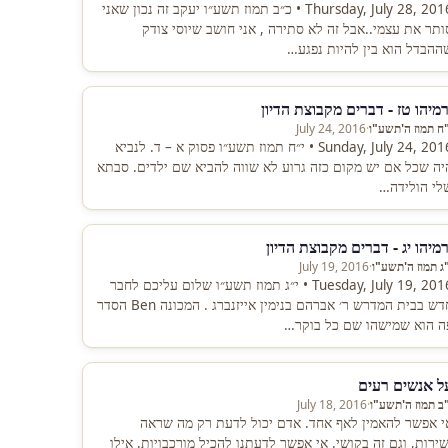
Thursday, July 28, 2016 • כ״ב תמוז תשע״ו יעקב זה נכון שאני
ותר את עצמי..אבל זה לא סתירה , אני חושב שיוסי צודק
ההבדל הוא בין להיות נפגע…
רמיהו טז - דברים מקבוצת הדיון
"ח תמוז ה'תשע"ו
·
July 24, 2016
Sunday, July 24, 2016 • י״ח תמוז תשע״ו פסוק א – ד. לנביא
יה שכל אם יש מקום כזה גרוע לא שווה להביא שם ילדים. סבתא
לי הולידה…
רמיהו יג - דברים מקבוצת הדיון
"ג תמוז ה'תשע"ו
·
July 19, 2016
Tuesday, July 19, 2016 • י״ג תמוז תשע״ו שלום עליכם לחבר
חדש בבית המדרש ר׳ אברהם בנימין אייזנברג . המכונה Ben הסדר
ה הוא שמישהו שם כל בוקר…
ל אנשים רעים
"ב תמוז ה'תשע"ו
·
July 18, 2016
י אפשר להאמין לאף אחד. אדם יכול לדעת רק מה שראה
שירות, וגם זה בקושי. אי אפשר לדעתנו להכיל מורכבויות. אילו