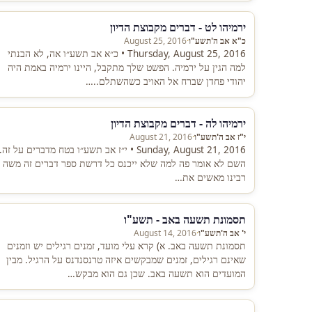
ירמיהו לט - דברים מקבוצת הדיון
כ"א אב ה'תשע"ו
·
August 25, 2016
Thursday, August 25, 2016 • כ״א אב תשע״ו אה, לא הבנתי
למה הגין על ירמיה. הפשט שלך מתקבל, היינו ירמיה באמת היה
יהודי פחדן שברח אל האויב כשהשתלם..…
ירמיהו לה - דברים מקבוצת הדיון
י"ז אב ה'תשע"ו
·
August 21, 2016
Sunday, August 21, 2016 • י״ז אב תשע״ו בטח מדברים על זה.
השם לא אומר פה למה שלא ייכנס כל דרשת ספר דברים זה משה
רבינו מאשים את…
תסמונת תשעה באב - תשע"ו
י' אב ה'תשע"ו
·
August 14, 2016
תסמונת תשעה באב. א) קרא עלי מועד, זמנים רגילים יש וזמנים
שאינם רגילים, זמנים שמבקשים איזה טרנסנדנס על הרגיל. מבין
המועדים הוא תשעה באב. שכן גם הוא מבקש…