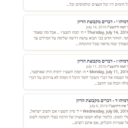
ל הימים דיו וכל העצים קולמוסים וכל…
רמיהו י - דברים מקבוצת הדיון
' תמוז ה'תשע"ו
·
July 14, 2016
Thursday, July 14, 2016 • ח׳ תמוז תשע״ו .. אבל מה שאמר
וסי. הזוהר חדש בכי תבוא עושה דרשה שלימה על המילים עד
שמדך שזה מראה שכל התוכחה…
רמיהו ז - דברים מקבוצת הדיון
' תמוז ה'תשע"ו
·
July 11, 2016
Monday, July 11, 2016 • ה׳ תמוז תשע״ו ירמיה היה שארפער,
ל תבטחו אל דברי השקר לומר היכל ה המה! לא צויתים על דברי
ולה וזבח! אני חושב…
רמיהו ד - דברים מקבוצת הדיון
 סיון ה'תשע"ו
·
July 6, 2016
Wednesday, July 06, 2016 • ל׳ סיון תשע״ו אם תשוב ישראל,
לי תשוב. כלומר שלא תעשו טעות של הרבה בעלי תשובה לשוב
ל שטויות והבלים, אם אתם רוצים…