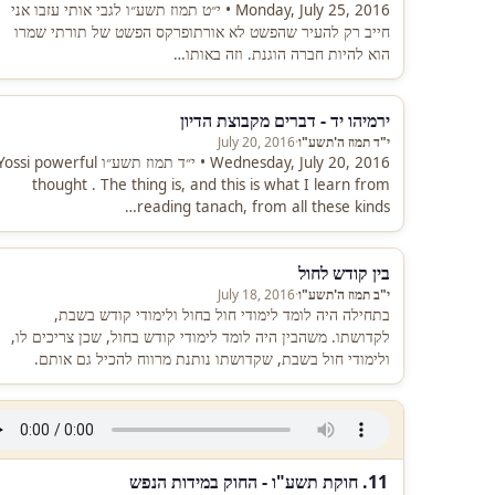
Monday, July 25, 2016 • י״ט תמוז תשע״ו לגבי אותי עזבו אני
חייב רק להעיר שהפשט לא אורתופרקס הפשט של תורתי שמרו
הוא להיות חברה הוגנת. וזה באותו…
ירמיהו יד - דברים מקבוצת הדיון
י"ד תמוז ה'תשע"ו
·
July 20, 2016
Wednesday, July 20, 2016 • י״ד תמוז תשע״ו ossi powerful
thought . The thing is, and this is what I learn from
reading tanach, from all these kinds…
בין קודש לחול
י"ב תמוז ה'תשע"ו
·
July 18, 2016
בתחילה היה לומד לימודי חול בחול ולימודי קודש בשבת,
לקדושתו. משהבין היה לומד לימודי קודש בחול, שכן צריכים לו,
ולימודי חול בשבת, שקדושתו נותנת מרווח להכיל גם אותם.
11. חוקת תשע"ו - החוק במידות הנפש