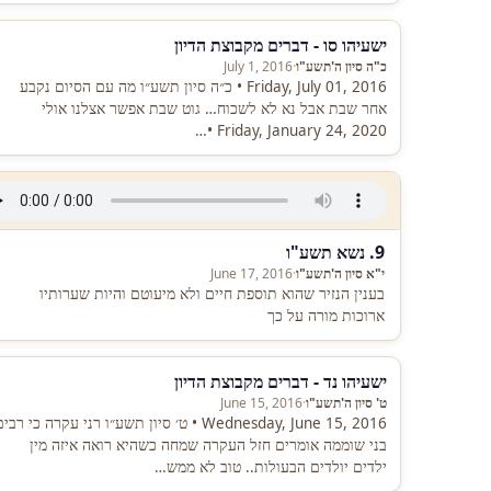
ישעיהו סו - דברים מקבוצת הדיון
כ"ה סיון ה'תשע"ו
·
July 1, 2016
Friday, July 01, 2016 • כ״ה סיון תשע״ו מה עם הסיום נקבע
אחר שבת אבל נא לא לשכוח… גוט שבת אפשר אצלנו אולי
Friday, January 24, 2020 •…
9. נשא תשע"ו
י"א סיון ה'תשע"ו
·
June 17, 2016
בענין הנזיר שהוא תוספת חיים ולא מיעוטם והיות שערותיו
ארוכות מורה על כך
ישעיהו נד - דברים מקבוצת הדיון
ט' סיון ה'תשע"ו
·
June 15, 2016
Wednesday, June 15, 2016 • ט׳ סיון תשע״ו רני עקרה כי רבי
בני שוממה אומרים חזל העקרה שמחה כשהיא רואה איזה מין
ילדים יולדים הבעולות.. טוב לא ממש…