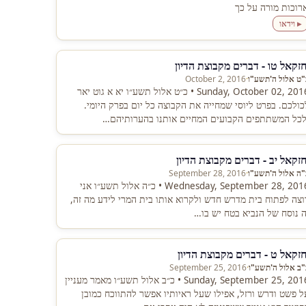
רוכות מורה על כך
▸ וידאו
חזקאל טו - דברים מקבוצת הדיון
"ט אלול ה'תשע"ו
·
October 2, 2016
Sunday, October 02, 2016 • כ״ט אלול תשע״ו יא א גוט יאר
כולכם. בפרט ליוסי שמחייה את הקבוצה כל יום בפרק היומי.
לכל המשתתפים הקבועים המחיים אותנו בהערותיהם…
חזקאל יב - דברים מקבוצת הדיון
"ה אלול ה'תשע"ו
·
September 28, 2016
Wednesday, September 28, 2016 • כ״ה אלול תשע״ו אני
וצה לפתוח בית מדרש חדש ולקרוא אותו בית המרי לידע מה זה,
ה נוסח של הנביא בטח יש בו…
חזקאל ט - דברים מקבוצת הדיון
"ב אלול ה'תשע"ו
·
September 25, 2016
Sunday, September 25, 2016 • כ״ב אלול תשע״ו מאמר מעניין
ל פשט ודרש ורזל, אפילו שעל ראיותיו אפשר להתווכח כמובן